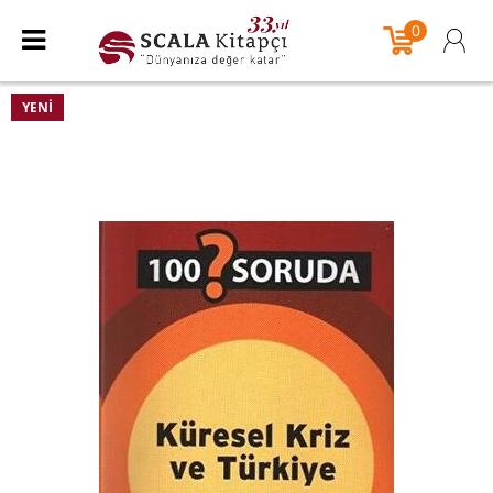
0
YENI