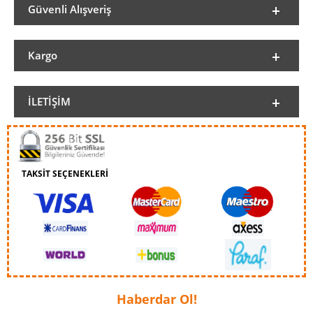
Güvenli Alışveriş
Kargo
İLETIŞIM
TAKSİT SEÇENEKLERİ
Haberdar Ol!