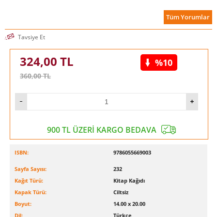
Tüm Yorumlar
Tavsiye Et
324,00
TL
%10
360,00
TL
900 TL ÜZERİ KARGO BEDAVA
ISBN:
9786055669003
Sayfa Sayısı:
232
Kağıt Türü:
Kitap Kağıdı
Kapak Türü:
Ciltsiz
Boyut:
14.00 x 20.00
Dil:
Türkçe