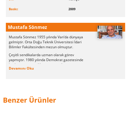
Baskı:
2009
Mustafa Sönmez
Mustafa Sönmez 1955 yılında Van’da dünyaya
gelmiştir. Orta Doğu Teknik Üniversitesi İdari
Bilimler Fakültesinden mezun olmuştur.
Çeşitli sendikalarda uzman olarak görev
yapmıştır. 1980 yılında Demokrat gazetesinde
başlayan gazetecilik yaşamını editör-yazar
Devamını Oku
olarak Nokta, Anka Ajansı, Söz, Ekonomik
Panorama, Para, Skylife ve Ekonomik Forum’da
sürdürmüştür. Çok sayıda çeşitli dergide bilimsel
makaleleri yayımlanmıştır.
Benzer Ürünler