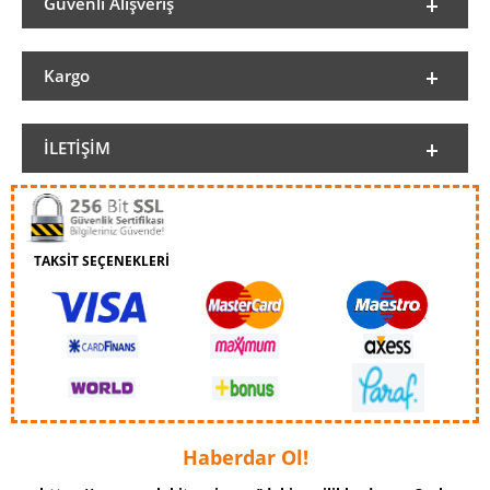
Güvenli Alışveriş
Kargo
İLETIŞIM
TAKSİT SEÇENEKLERİ
Haberdar Ol!