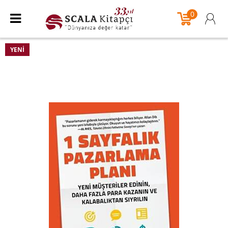
0
YENI