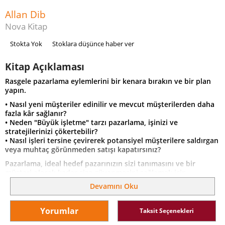
Allan Dib
Nova Kitap
Stokta Yok
Stoklara düşünce haber ver
Kitap Açıklaması
Rasgele pazarlama eylemlerini bir kenara bırakın ve bir plan
yapın.
• Nasıl yeni müşteriler edinilir ve mevcut müşterilerden daha
fazla kâr sağlanır?
• Neden "Büyük işletme" tarzı pazarlama, işinizi ve
stratejilerinizi çökertebilir?
• Nasıl işleri tersine çevirerek potansiyel müşterilere saldırgan
veya muhtaç görünmeden satışı kapatırsınız?
Pazarlama, ideal hedef pazarınızın sizi tanımasını ve bir
müşteri olacak kadar size güvenmesini sağlamak için
kullandığınız stratejidir. Küçük işletmelerin çoğunun neden
Devamını Oku
vasat bir düzeyde ilerlediğini hiç merak ettiniz mi? Başarılı bir
iş kurmak için, rasgele pazarlama eylemleri yapmayı
bırakmanız ve hızlı iş büyümesi için güvenilir bir pazarlama
Yorumlar
Taksit Seçenekleri
planı izlemeye başlamanız gerekir. Geleneksel bir pazarlama