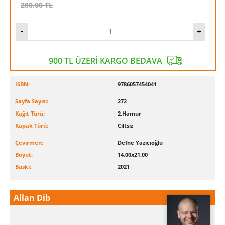
280,00
TL
900 TL ÜZERİ KARGO BEDAVA
ISBN:
9786057454041
Sayfa Sayısı:
272
Kağıt Türü:
2.Hamur
Kapak Türü:
Ciltsiz
Çevirmen:
Defne Yazıcıoğlu
Boyut:
14.00x21.00
Baskı:
2021
Allan Dib