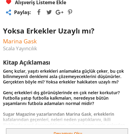
Alışveriş Listeme Ekle
Paylaş:
Yoksa Erkekler Uzaylı mı?
Marina Gask
Scala Yayıncılık
Kitap Açıklaması
Genç kızlar, yaşıtı erkekleri anlamakta güçlük çeker, bu çok
bilinmeyenli denklemi asla çözemeyeceklerini düşünürler.
Gerçekten böyle mi? Yoksa erkekler hakikaten uzaylı mı?
Genç erkekleri dış görünüşlerinde en çok neler korkutur?
Futbolla yatıp futbolla kalkmaları, neredeyse bütün
yaşamlarını futbola adamaları normal midir?
Sugar Magazine yazarlarından Marina Gask, erkeklerin
kafalarından geçenleri, neleri neden yaptıklarını, ikili
ilişkilerde nasıl davrandıklarını, nelere önem verip nelerden
nefret ettiklerini anlatıyor.
Devamını Oku