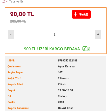
Tavsiye Et
90,00
TL
%68
285,00
TL
900 TL ÜZERİ KARGO BEDAVA
ISBN:
9789757132189
Çevirmen:
Ayşe Karasu
Sayfa Sayısı:
107
Kağıt Türü:
2.Hamur
Kapak Türü:
Ciltsiz
Boyut:
13.50x19.50
Dil:
Türkçe
Baskı:
2003
Kapak Tasarımı:
Davut Köse