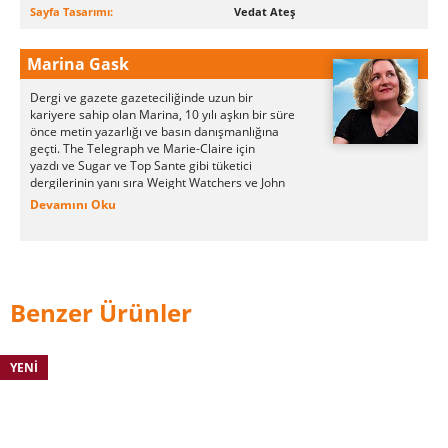
Sayfa Tasarımı:
Vedat Ateş
Marina Gask
Dergi ve gazete gazeteciliğinde uzun bir
kariyere sahip olan Marina, 10 yılı aşkın bir süre
önce metin yazarlığı ve basın danışmanlığına
geçti.
The Telegraph
ve Marie-Claire için
yazdı
ve Sugar ve Top Sante gibi tüketici
dergilerinin yanı sıra Weight Watchers ve John
Lewis Edition gibi müşteri dergilerinin
Devamını Oku
editörlüğünü yaptı.
Benzer Ürünler
YENI