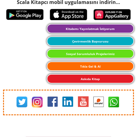
Scala Kitapcı mobil uygulamasını indirin…
Kitabımı Yayınlatmak İstiyorum
Çevirmenlik Başvurusu
Sosyal Sorumluluk Projelerimiz
Tıkla Gel & Al
Askıda Kitap