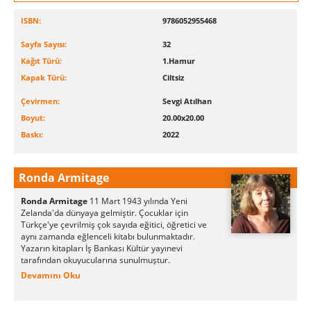
ISBN:
9786052955468
Sayfa Sayısı:
32
Kağıt Türü:
1.Hamur
Kapak Türü:
Ciltsiz
Çevirmen:
Sevgi Atılhan
Boyut:
20.00x20.00
Baskı:
2022
Ronda Armitage
Ronda Armitage
11 Mart 1943 yılında Yeni
Zelanda'da dünyaya gelmiştir. Çocuklar için
Türkçe'ye çevrilmiş çok sayıda eğitici, öğretici ve
aynı zamanda eğlenceli kitabı bulunmaktadır.
Yazarın kitapları İş Bankası Kültür yayınevi
tarafından okuyucularına sunulmuştur.
Devamını Oku