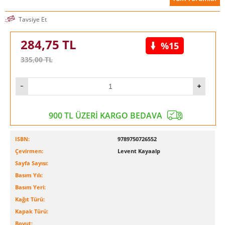
Tavsiye Et
284,75
TL
%15
335,00
TL
900 TL ÜZERİ KARGO BEDAVA
ISBN:
9789750726552
Çevirmen:
Levent Kayaalp
Sayfa Sayısı:
Basım Yılı:
Basım Yeri:
Kağıt Türü:
Kapak Türü:
Boyut: