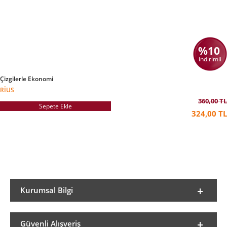
çok uzakta olarak gönlünce yaşayıp yazabildiği
bir ortamın tadını çıkarır. Fakat Kundera artık ne
Çek vatandaşıdır ne de Fransız.
Yazarın en popüler eseri olan Var Olmanın
Dayanılmaz Hafifliği kitabı aynı zamanda
%10
sinemaya da uyarlanır. Daha sonra 1990
indirimli
yılında
Ölümsüzlük
eserini yayınlar bu kitabında
da yaşamı sorgular bir tarz benimsemiştir.
Çizgilerle Ekonomi
RIUS
360,00 TL
Sepete Ekle
324,00 TL
Kurumsal Bilgi
Güvenli Alışveriş