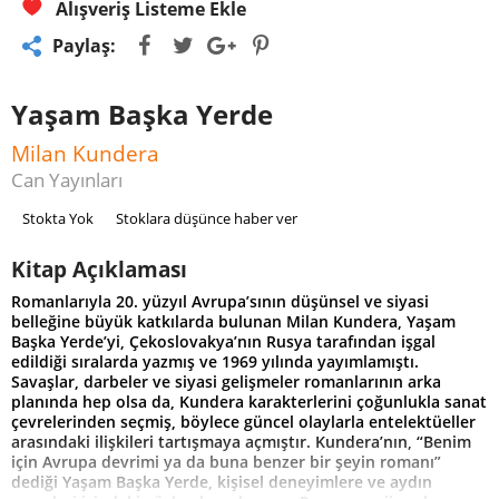
Alışveriş Listeme Ekle
Paylaş:
Yaşam Başka Yerde
Milan Kundera
Can Yayınları
Stokta Yok
Stoklara düşünce haber ver
Kitap Açıklaması
Romanlarıyla 20. yüzyıl Avrupa’sının düşünsel ve siyasi
belleğine büyük katkılarda bulunan Milan Kundera, Yaşam
Başka Yerde’yi, Çekoslovakya’nın Rusya tarafından işgal
edildiği sıralarda yazmış ve 1969 yılında yayımlamıştı.
Savaşlar, darbeler ve siyasi gelişmeler romanlarının arka
planında hep olsa da, Kundera karakterlerini çoğunlukla sanat
çevrelerinden seçmiş, böylece güncel olaylarla entelektüeller
arasındaki ilişkileri tartışmaya açmıştır. Kundera’nın, “Benim
için Avrupa devrimi ya da buna benzer bir şeyin romanı”
dediği Yaşam Başka Yerde, kişisel deneyimlere ve aydın