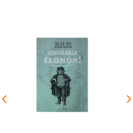
yandan da oyunlar ve denemeler yazmaya
başlar.
Yazarın ilk eseri Perde 1960 senesinde
yayınlanır. Daha sonraki çıkardığı eserlerinde
okuyucuların da fark ettiği bir ayrıntı onu
farklılaştırır. 7 rakamını sıklıkla kullanan yazarın
birçok kitabı 7 bölümden oluşur. Perde isimli ilk
eserinde de 7 makalesi yer alır.
Milan Kundera ülkesinin içindeki çıkmazdan
haberdardır. Bu kaygısını kitabına dökmek ister
ve Şaka isimli ilk romanını Prag’da yayınlar.
Kundera ve dava yoldaşları daha geniş
özgürlüklerin peşinde koşarken Prag’a giren Rus
tankları ile hayatları değişir.
Kurulmuş olan bu düzene karşı çıkan Milan
Kundera için zor zamanlar başlar. İşini kaybeder
ve eserler ortadan yok olur. Vatanında ve
çevresinde sesini kimselere duyuramaz. Kendi
ülkesinde kitapları yayınlanmayacak olan
Kundera bunun bilincinde olacaktır. Vera
Hrabonkova ile evlenir ve 1975 yılında Fransa’ya
iltica ederler.
Kendi vatanında yasaklı olan bir yazar olarak
manevi olarak sıkı sıkıya bağlı olduğu ülkesinden