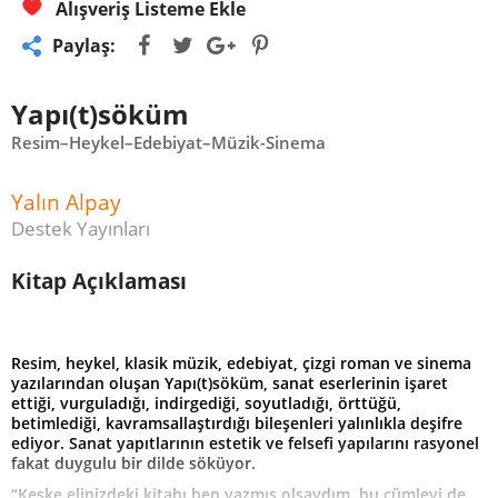
Alışveriş Listeme Ekle
Paylaş:
Yapı(t)söküm
Resim–Heykel–Edebiyat–Müzik-Sinema
Yalın Alpay
Destek Yayınları
Kitap Açıklaması
Resim, heykel, klasik müzik, edebiyat, çizgi roman ve sinema
yazılarından oluşan Yapı(t)söküm, sanat eserlerinin işaret
ettiği, vurguladığı, indirgediği, soyutladığı, örttüğü,
betimlediği, kavramsallaştırdığı bileşenleri yalınlıkla deşifre
ediyor. Sanat yapıtlarının estetik ve felsefi yapılarını rasyonel
fakat duygulu bir dilde söküyor.
“Keşke elinizdeki kitabı ben yazmış olsaydım, bu cümleyi de