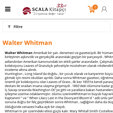
0
Filtre
Walter Whitman
Walter Whitman
Amerikalı bir şair, denemeci ve gazeteciydi. Bir hümani
birleştiren aşkıncılık ve gerçekçilik arasındaki geçişin bir parçasıydı . Whit
adlandırılan Amerikan kanonundaki en etkili şairler arasındadır.
Çalışmala
koleksiyonu Leaves of GrassAçık şehvetiyle müstehcen olarak nitelendirild
inceleme altına alındı.
Huntington , Long Island'da doğdu , bir çocuk olarak ve kariyerinin büyük 
gitmek için resmi okuldan ayrıldı. Daha sonra Whitman gazeteci, öğretm
önemli şiir koleksiyonu olan Leaves of Grass , ilk kez 1855'te kendi parasıy
destanı ile sıradan insana ulaşma girişimiydi . 1892'deki ölümüne kadar
İç Savaşı sırasında Washington DC'ye gitti ve yaralılara bakan hastanelerde
iyileşme üzerine odaklanmıştır. ölümü üzerineWhitman'ın büyük hayranl
Kaptanım! " ve " When Lilacs Last in the Dooryard Bloom'd " adlı ünlü şiirl
sonuna doğru bir felç geçirdikten sonra Whitman , sağlığının daha da dü
öldüğünde cenazesi halka açık bir olaydı.
Whitman'ın şiir üzerindeki etkisi güçlü kalır. Mary Whitall Smith Costel