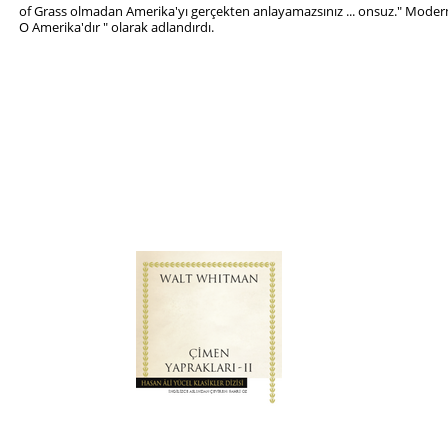
of Grass olmadan Amerika'yı gerçekten anlayamazsınız ... onsuz."
Moderni
O Amerika'dır " olarak adlandırdı.