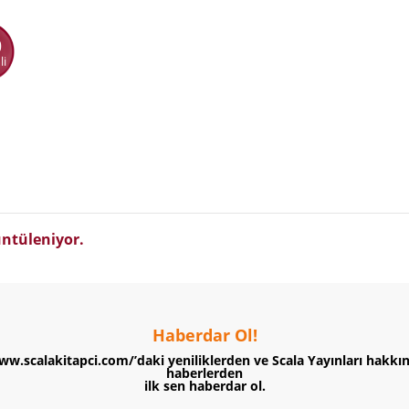
0
li
ntüleniyor.
Haberdar Ol!
ww.scalakitapci.com/’daki yeniliklerden ve Scala Yayınları hakkı
haberlerden
ilk sen haberdar ol.