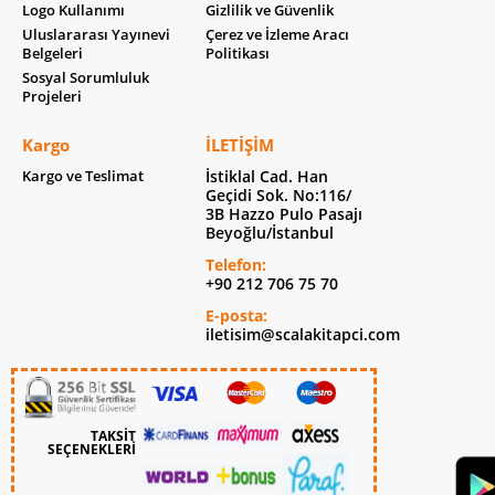
Logo Kullanımı
Gizlilik ve Güvenlik
Uluslararası Yayınevi
Çerez ve İzleme Aracı
Belgeleri
Politikası
Sosyal Sorumluluk
Projeleri
Kargo
İLETIŞIM
Kargo ve Teslimat
İstiklal Cad. Han
Geçidi Sok. No:116/
3B Hazzo Pulo Pasajı
Beyoğlu/İstanbul
Telefon:
+90 212 706 75 70
E-posta:
iletisim@scalakitapci.com
TAKSİT
SEÇENEKLERİ