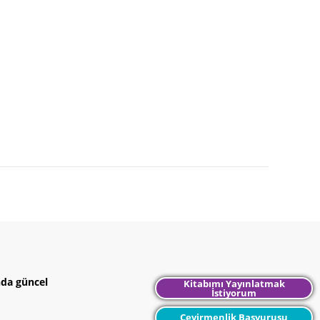
nda güncel
Kitabımı Yayınlatmak
İstiyorum
Çevirmenlik Başvurusu