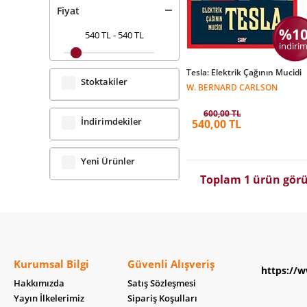
Fiyat
%1
540 TL
-
540 TL
indirim
Tesla: Elektrik Çağının Mucidi
Stoktakiler
W. BERNARD CARLSON
600,00 TL
İndirimdekiler
540,00 TL
Yeni Ürünler
Toplam 1 ürün görü
Kurumsal Bilgi
Güvenli Alışveriş
https://w
Hakkımızda
Satış Sözleşmesi
Yayın İlkelerimiz
Sipariş Koşulları