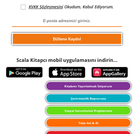
KVKK Sözleşmesini
Okudum, Kabul Ediyorum.
Scala Kitapcı mobil uygulamasını indirin…
Kitabımı Yayınlatmak İstiyorum
Çevirmenlik Başvurusu
Sosyal Sorumluluk Projelerimiz
Tıkla Gel & Al