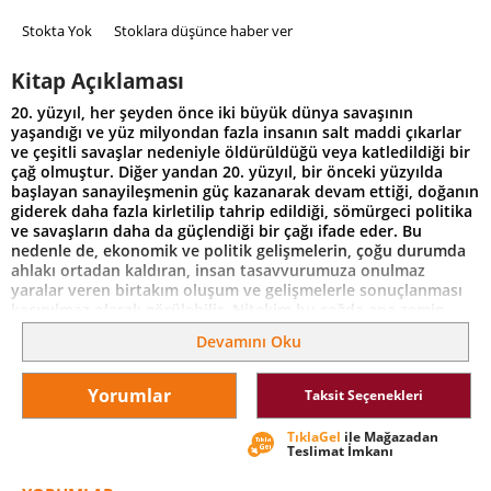
Stokta Yok
Stoklara düşünce haber ver
Kitap Açıklaması
20. yüzyıl, her şeyden önce iki büyük dünya savaşının
yaşandığı ve yüz milyondan fazla insanın salt maddi çıkarlar
ve çeşitli savaşlar nedeniyle öldürüldüğü veya katledildiği bir
çağ olmuştur. Diğer yandan 20. yüzyıl, bir önceki yüzyılda
başlayan sanayileşmenin güç kazanarak devam ettiği, doğanın
giderek daha fazla kirletilip tahrip edildiği, sömürgeci politika
ve savaşların daha da güçlendiği bir çağı ifade eder. Bu
nedenle de, ekonomik ve politik gelişmelerin, çoğu durumda
ahlakı ortadan kaldıran, insan tasavvurumuza onulmaz
yaralar veren birtakım oluşum ve gelişmelerle sonuçlanması
kaçınılmaz olarak görülebilir. Nitekim bu çağda ana zemin
veya arka planda bir büyük ahlaki krizin varlığı her daim
Devamını Oku
hissedilirken hayatın neredeyse her alanında daha önce
rastlanmamış olan ahlaki problemler ortaya çıkmıştır.
Uygulamalı etiğin doğuşunu tetikleyen en önemli şey, işte bu
Yorumlar
Taksit Seçenekleri
genel ya da global değişme, modernleşme süreçlerinin kimi
alan veya durumlarda yarattığı olumsuz sonuçlardır.
TıklaGel
ile Mağazadan
Teslimat İmkanı
- Prof. Ahmet Cevizci