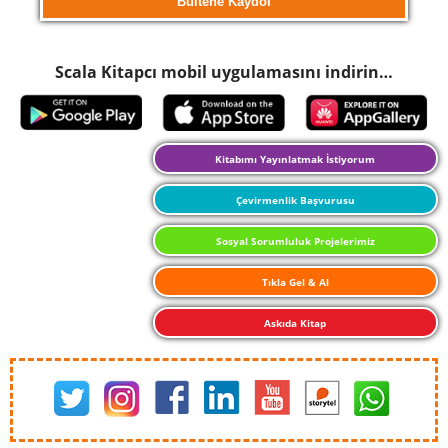
Scala Kitapcı mobil uygulamasını indirin…
Kitabımı Yayınlatmak İstiyorum
Çevirmenlik Başvurusu
Sosyal Sorumluluk Projelerimiz
Tıkla Gel & Al
Askıda Kitap