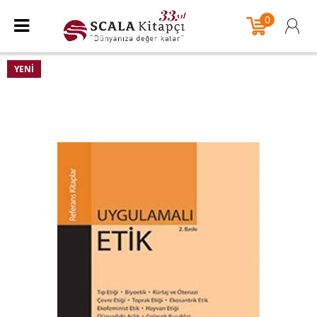
0
YENI