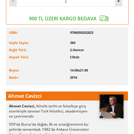
900 TL ÜZERİ KARGO BEDAVA
ISBN:
9786050202823
Sayfa Sayısı:
384
Kağıt Türü:
2.Hamur
Kapak Türü:
Ciltsiz
Boyut:
14.00x21.00
Baskı:
2016
Ahmet Cevizci
Ahmet Cevizci,
felsefe tarihi ve felsefeye giriş
eserleriyle tanınan Türk
felsefeci, akademisyen
ve çevirmendir.
959'da Bursa'da doğdu.
İlk ve ortaöğrenimini bu
şehirde tamamladı.
1982'de Ankara Üniversitesi