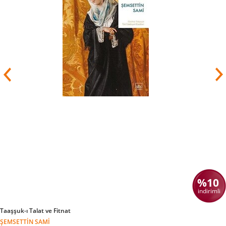
veda etti.
%10
indirimli
Taaşşuk-ı Talat ve Fitnat
ŞEMSETTIN SAMI