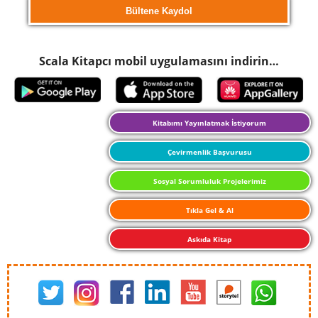
Scala Kitapcı mobil uygulamasını indirin…
Kitabımı Yayınlatmak İstiyorum
Çevirmenlik Başvurusu
Sosyal Sorumluluk Projelerimiz
Tıkla Gel & Al
Askıda Kitap