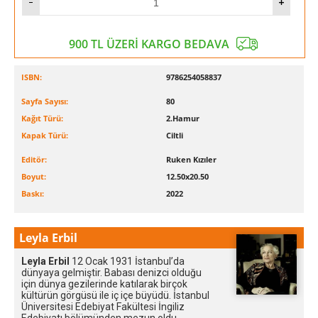
900 TL ÜZERİ KARGO BEDAVA
ISBN:
9786254058837
Sayfa Sayısı:
80
Kağıt Türü:
2.Hamur
Kapak Türü:
Ciltli
Editör:
Ruken Kızıler
Boyut:
12.50x20.50
Baskı:
2022
Leyla Erbil
Leyla Erbil
12 Ocak 1931 İstanbul’da
dünyaya gelmiştir. Babası denizci olduğu
için dünya gezilerinde katılarak birçok
kültürün görgüsü ile iç içe büyüdü. İstanbul
Üniversitesi Edebiyat Fakültesi İngiliz