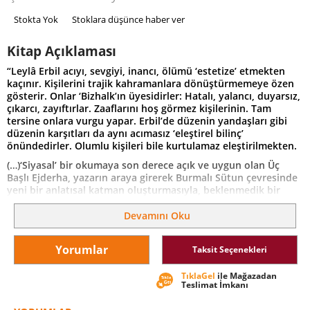
Stokta Yok
Stoklara düşünce haber ver
Kitap Açıklaması
“Leylâ Erbil acıyı, sevgiyi, inancı, ölümü ‘estetize’ etmekten
kaçınır. Kişilerini trajik kahramanlara dönüştürmemeye özen
gösterir. Onlar ‘Bizhalk’ın üyesidirler: Hatalı, yalancı, duyarsız,
çıkarcı, zayıftırlar. Zaaflarını hoş görmez kişilerinin. Tam
tersine onlara vurgu yapar. Erbil’de düzenin yandaşları gibi
düzenin karşıtları da aynı acımasız ‘eleştirel bilinç’
önündedirler. Olumlu kişileri bile kurtulamaz eleştirilmekten.
(…)‘Siyasal’ bir okumaya son derece açık ve uygun olan Üç
Başlı Ejderha, yazarın araya girerek Burmalı Sütun çevresinde
yeni bir anlatısal katman oluşturmasıyla, beklenmedik bir
kesintiye, bir belirsizleştirilmeye uğratılır. Sorular yanıtsız
bırakılmıştır. Geride kalan sadece kötülük ve tarihten
Devamını Oku
devralınmış siyasal cinayetlerdir…”
Ahmet Oktay
Yorumlar
Taksit Seçenekleri
TıklaGel
ile Mağazadan
Teslimat İmkanı