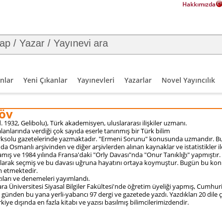
Hakkımızda
nlar
Yeni Çıkanlar
Yayınevleri
Yazarlar
Novel Yayıncılık
öv
d. 1932,
Gelibolu), Türk akademisyen,
uluslararası ilişkiler
uzmanı.
li alanlarında verdiği çok sayıda eserle tanınmış bir Türk bilim
rksolu
gazetelerinde yazmaktadır. "Ermeni Sorunu" konusunda uzmandır. B
nda Osmanlı arşivinden ve diğer arşivlerden alınan kaynaklar ve istatistikler il
mış ve 1984 yılında Fransa'daki "Orly Davası"nda "Onur Tanıklığı" yapmıştır
larak seçmiş ve bu davası uğruna hayatını ortaya koymuştur. Bugün bu konu
 etmektedir.
azıları ve denemeleri yayımlandı.
ara Üniversitesi Siyasal Bilgiler Fakültesi'nde öğretim üyeliği yapmış, Cumhur
 günden bu yana yerli-yabancı 97 dergi ve gazetede yazdı. Yazdıkları 20 dile çe
ye dışında en fazla kitabı ve yazısı basılmış bilimcilerimizdendir.