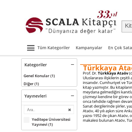
Tüm Kategoriler
Kampanyalar
En Çok Sata
Kategoriler
Türkkaya Ata
Prof. Dr.
Türkkaya Ataöv
(
Genel Konular
(1)
Uluslararası ilişkilerin çeşit
insanıdır.
Cumhuriyet
ve
Tü
Diğer
(1)
kitap yazmıştır. Bu kitapları
meydana gelmediğini kanıtla
Yayınevleri
çözmeyi kendine bir görev o
onca tehdide rağmen devam
Sanat
dergilerinde şiirler, y
Ataöv, 40 yılı aşkın süre Ank
yazısı 1952 de çıkan Ataöv, o
Yeditepe Üniversitesi
makalesi bulunan Ataöv, Türki
Yayınevi
(1)