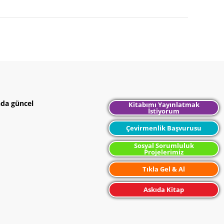
nda güncel
Kitabımı Yayınlatmak
İstiyorum
Çevirmenlik Başvurusu
Sosyal Sorumluluk
Projelerimiz
Tıkla Gel & Al
Askıda Kitap