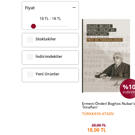
Fiyat
18 TL
-
18 TL
Stoktakiler
İndirimdekiler
Yeni Ürünler
%1
indirim
Ermeni Önderi Boghos Nubar'ı
'İtirafları'
TÜRKKAYA ATAÖV
20,00 TL
18,00 TL