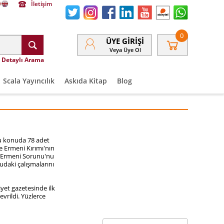
İletişim
0
ÜYE GIRIŞI
Veya Üye Ol
Detaylı Arama
Scala Yayıncılık
Askıda Kitap
Blog
u konuda 78 adet
e
Ermeni Kırımı'nın
. Ermeni Sorunu'nu
daki çalışmalarını
iyet gazetesinde ilk
vrildi. Yüzlerce