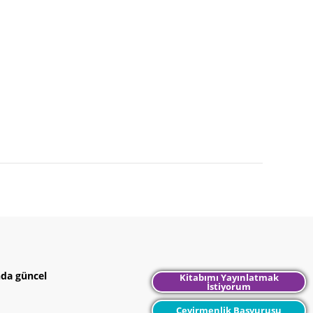
nda güncel
Kitabımı Yayınlatmak
İstiyorum
Çevirmenlik Başvurusu