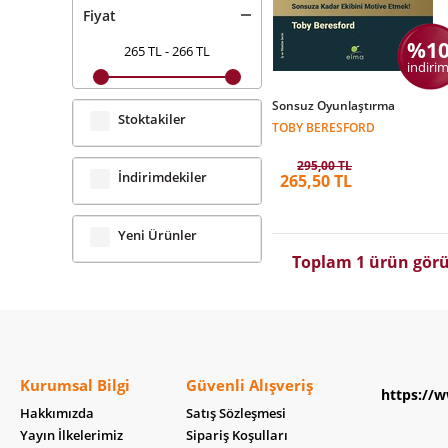
Fiyat
%1
265 TL
-
266 TL
indirim
Sonsuz Oyunlaştırma
Stoktakiler
TOBY BERESFORD
295,00 TL
İndirimdekiler
265,50 TL
Yeni Ürünler
Toplam 1 ürün görü
Kurumsal Bilgi
Güvenli Alışveriş
https://w
Hakkımızda
Satış Sözleşmesi
Yayın İlkelerimiz
Sipariş Koşulları