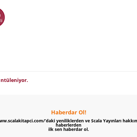
0
li
ntüleniyor.
Haberdar Ol!
ww.scalakitapci.com/’daki yeniliklerden ve Scala Yayınları hakkı
haberlerden
ilk sen haberdar ol.