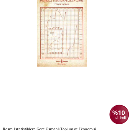
%10
indirimli
Resmi İstatistiklere Göre Osmanlı Toplum ve Ekonomisi