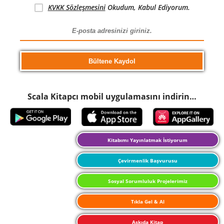
KVKK Sözleşmesini
Okudum, Kabul Ediyorum.
Scala Kitapcı mobil uygulamasını indirin…
Kitabımı Yayınlatmak İstiyorum
Çevirmenlik Başvurusu
Sosyal Sorumluluk Projelerimiz
Tıkla Gel & Al
Askıda Kitap