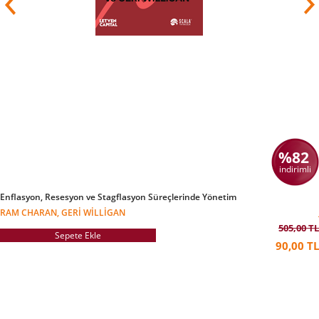
Sparta Productions ve Notgoingtouni'nin ana
hissedarıdır.
Booth ayrıca Anglia Ruskin Üniversitesi'nin eski
Başkanı, Birleşik Krallık Toplum Vakıfları'nın
(UKCF) eski Başkanı ve Cass Business School'da
Fahri Misafir Profesördür. Hevesli bir müzisyen,
aynı zamanda Britten Sinfonia'nın Başkanı ve
Kraliyet Filarmoni Derneği'nin Yönetim Kurulu
Üyesidir. Daha önce Fitzwilliam Museum
Development Trust'ın Başkanıydı.
%82
indirimli
Enflasyon, Resesyon ve Stagflasyon Süreçlerinde Yönetim
RAM CHARAN, GERI WILLIGAN
505,00 TL
Sepete Ekle
90,00 TL