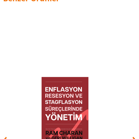
olarak ANZ'ye katıldı.
1999'da Booth, gelişen piyasa varlık yönetimi
şirketi Ashmore Group plc'yi kuran ANZ
Investment Bank'ın yönetim satın alımının bir
parçasıydı ve Araştırma Başkanı ve sözcüsü
olarak atandı. Ekip, yaklaşık 500 milyon dolarlık
varlığa sahip ANZ Gelişen Piyasa Fon Yönetimi'ni
satın aldı ve Londra Menkul Kıymetler
Borsası'nda listeledi.
Booth şirketteyken yükselen piyasaların yüksek
profilli bir savunucusuydu ve yatırımcıların
portföylerinin yarısını gelişen piyasa varlıklarına
tahsis etmesi gerektiğini savundu. The Financial
Times tarafından "yükselen piyasalara yönelik
coşkusunda evanjelik" olarak
tanımlandı . 2014'te ayrıca, yatırımcıların
gelişmiş ülkelerde riski hafife aldığını ve
yükselen piyasalarda ise onu olduğundan fazla
tahmin ettiğini savunan bir finans teorisi
eleştirisi olan 'Baş Dönen Dünyada Yükselen
Piyasalar'ı yayınladı.
2013 yılında Booth, Londra merkezli bir yatırım
aracı olan New Sparta'yı kurmak için
Ashmore'dan emekli oldu. Booth ayrıca New