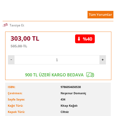
Tüm Yorumlar
Tavsiye Et
303,00
TL
%40
505,00
TL
900 TL ÜZERİ KARGO BEDAVA
ISBN:
9786054650538
Çevirmen:
Neşenur Domaniç
Sayfa Sayısı:
434
Kağıt Türü:
Kitap Kağıdı
Kapak Türü:
Ciltsiz