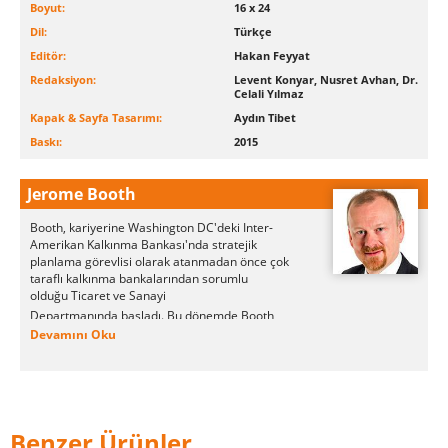
Boyut:
16 x 24
Dil:
Türkçe
Editör:
Hakan Feyyat
Redaksiyon:
Levent Konyar, Nusret Avhan, Dr.
Celali Yılmaz
Kapak & Sayfa Tasarımı:
Aydın Tibet
Baskı:
2015
Jerome Booth
Booth, kariyerine Washington DC'deki Inter-
Amerikan Kalkınma Bankası'nda stratejik
planlama görevlisi olarak atanmadan önce çok
taraflı kalkınma bankalarından sorumlu
olduğu Ticaret ve Sanayi
Departmanında başladı.
Bu dönemde Booth ,
Oxford'daki Christ Church'te Ekonomi alanında
Devamını Oku
öğretim görevlisiydi .
Booth, 1994 yılında ANZ Yatırım Bankası'nda
sabit gelirli ve döviz araştırmalarından sorumlu
küresel sorumluluğa sahip Pazar Araştırma
Başkanı olarak atanmadan önce Gelişen
Benzer Ürünler
Piyasalar Grubu Araştırma Başkanı