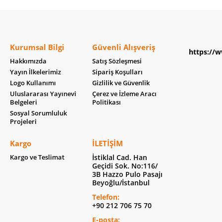
Kurumsal Bilgi
Güvenli Alışveriş
https://w
Hakkımızda
Satış Sözleşmesi
Yayın İlkelerimiz
Sipariş Koşulları
Logo Kullanımı
Gizlilik ve Güvenlik
Uluslararası Yayınevi
Çerez ve İzleme Aracı
Belgeleri
Politikası
Sosyal Sorumluluk
Projeleri
Kargo
İLETIŞIM
Kargo ve Teslimat
İstiklal Cad. Han
Geçidi Sok. No:116/
3B Hazzo Pulo Pasajı
Beyoğlu/İstanbul
Telefon:
+90 212 706 75 70
E-posta: