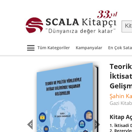
Tüm Kategoriler
Kampanyalar
En Çok Sata
Teorik
İktisa
Geliş
Şahin K
Gazi Kita
Kitap A
1. İktisadi
2. Rezervl