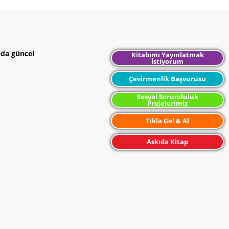
nda güncel
Kitabımı Yayınlatmak
İstiyorum
Çevirmenlik Başvurusu
Sosyal Sorumluluk
Projelerimiz
Tıkla Gel & Al
Askıda Kitap