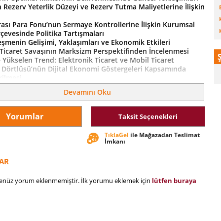
n Rezerv Yeterlik Düzeyi ve Rezerv Tutma Maliyetlerine İlişkin
arası Para Fonu’nun Sermaye Kontrollerine İlişkin Kurumsal
çevesinde Politika Tartışmaları
eşmenin Gelişimi, Yaklaşımları ve Ekonomik Etkileri
 Ticaret Savaşının Marksizm Perspektifinden İncelenmesi
e Yükselen Trend: Elektronik Ticaret ve Mobil Ticaret
d Dörtlüsü’nün Dijital Ekonomi Göstergeleri Kapsamında
rilmesi
ern Dünyanın Dijital Çağında Sosyal Sermaye-Kalkınma İlişkisi
Devamını Oku
’de 1923’ten Günümüze Para Politikası Uygulamalarının
lişimi
k ve Siyasal Gelişmelerle Türkiye Tarihine Bakış (1920-2020)
Yorumlar
Taksit Seçenekleri
ağımlılığı Cari Açık İlişkisi: Panel Nedensellik Analizi
Teorisinde Çevresel Kirlilik ve Gelir Eşitsizliği Arasındaki Farklı
TıklaGel
ile Mağazadan Teslimat
laşımlar
İmkanı
AR
henüz yorum eklenmemiştir. İlk yorumu eklemek için
lütfen buraya