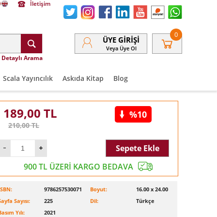
İletişim
0
ÜYE GIRIŞI
Veya Üye Ol
Detaylı Arama
Scala Yayıncılık
Askıda Kitap
Blog
189,00
TL
%10
210,00
TL
Sepete Ekle
900 TL ÜZERİ KARGO BEDAVA
ISBN:
9786257530071
Boyut:
16.00 x 24.00
Sayfa Sayısı:
225
Dil:
Türkçe
Basım Yılı:
2021