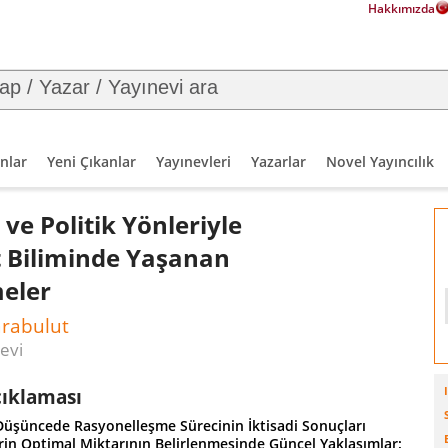
Hakkımızda
nlar
Yeni Çıkanlar
Yayınevleri
Yazarlar
Novel Yayıncılık
 ve Politik Yönleriyle
t Biliminde Yaşanan
meler
arabulut
bevi
çıklaması
 Düşüncede Rasyonelleşme Sürecinin İktisadi Sonuçları
erin Optimal Miktarının Belirlenmesinde Güncel Yaklaşımlar: