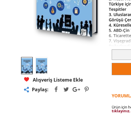
Türkiye içi
Tespitler
3. Uluslar
Görüşü Çer
4. Küresell
5. ABD-Çin
6. Ticarett
7. Vişegra
Değerlendi
8. Postmod
9. Türkiye
Tarihsel Ge
10. Ekonomi
11. Enerji B
12. İktisat 
Alışveriş Listeme Ekle
Teorik Yak
Paylaş:
YORUML
Ürün için 
tıklayınız.