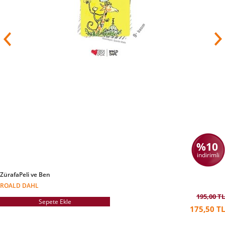
%10
indirimli
ZürafaPeli ve Ben
ROALD DAHL
195,00 TL
Sepete Ekle
175,50 TL