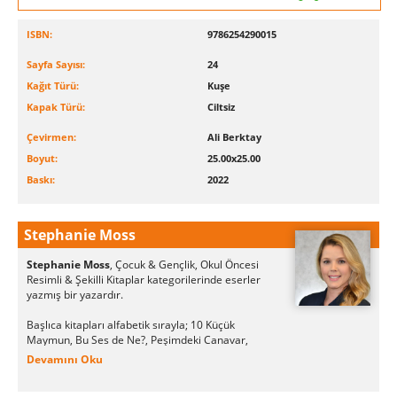
ISBN:
9786254290015
Sayfa Sayısı:
24
Kağıt Türü:
Kuşe
Kapak Türü:
Ciltsiz
Çevirmen:
Ali Berktay
Boyut:
25.00x25.00
Baskı:
2022
Stephanie Moss
Stephanie Moss
, Çocuk & Gençlik, Okul Öncesi
Resimli & Şekilli Kitaplar kategorilerinde eserler
yazmış bir yazardır.
Başlıca kitapları alfabetik sırayla; 10 Küçük
Maymun, Bu Ses de Ne?, Peşimdeki Canavar,
İşte Ben! olarak sayılabilir.
Devamını Oku
Stephanie Moss kitapları; İş Bankası Kültür