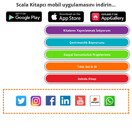
Scala Kitapcı mobil uygulamasını indirin…
Kitabımı Yayınlatmak İstiyorum
Çevirmenlik Başvurusu
Sosyal Sorumluluk Projelerimiz
Tıkla Gel & Al
Askıda Kitap