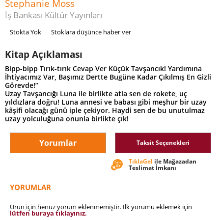
Stephanie Moss
İş Bankası Kültür Yayınları
Stokta Yok
Stoklara düşünce haber ver
Kitap Açıklaması
Bipp-bipp Tırık-tırık Cevap Ver Küçük Tavşancık! Yardımına
İhtiyacımız Var, Başımız Dertte Bugüne Kadar Çıkılmış En Gizli
Görevde!”
Uzay Tavşancığı Luna ile birlikte atla sen de rokete, uç
yıldızlara doğru! Luna annesi ve babası gibi meşhur bir uzay
kâşifi olacağı günü iple çekiyor. Haydi sen de bu unutulmaz
uzay yolculuğuna onunla birlikte çık!
Yorumlar
Taksit Seçenekleri
TıklaGel
ile Mağazadan
Teslimat İmkanı
YORUMLAR
Ürün için henüz yorum eklenmemiştir. İlk yorumu eklemek için
lütfen buraya tıklayınız.