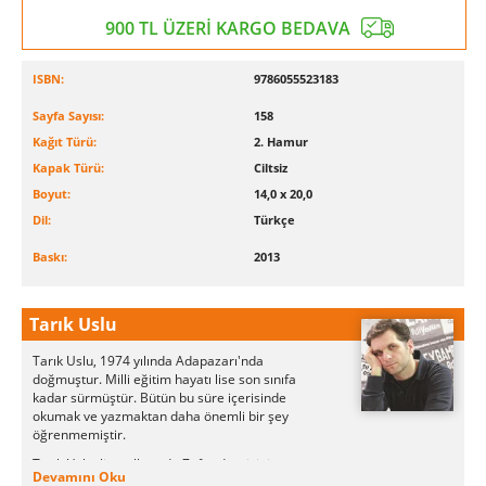
900 TL ÜZERİ KARGO BEDAVA
ISBN:
9786055523183
Sayfa Sayısı:
158
Kağıt Türü:
2. Hamur
Kapak Türü:
Ciltsiz
Boyut:
14,0 x 20,0
Dil:
Türkçe
Baskı:
2013
Tarık Uslu
Tarık Uslu, 1974 yılında Adapazarı'nda
doğmuştur. Milli eğitim hayatı lise son sınıfa
kadar sürmüştür. Bütün bu süre içerisinde
okumak ve yazmaktan daha önemli bir şey
öğrenmemiştir.
Tarık Uslu, lise yıllarında Zafer dergisinin yazı
Devamını Oku
işlerinde çalışmaya başlamış ve uzun yıllar