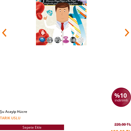
%10
indirimli
Şu Acayip Hücre
TARIK USLU
220,00 TL
Sepete Ekle