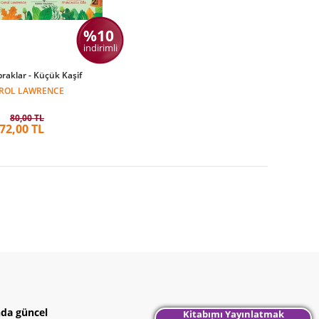
%10
indirimli
raklar - Küçük Kaşif
ROL LAWRENCE
80,00 TL
72,00 TL
nda güncel
Kitabımı Yayınlatmak