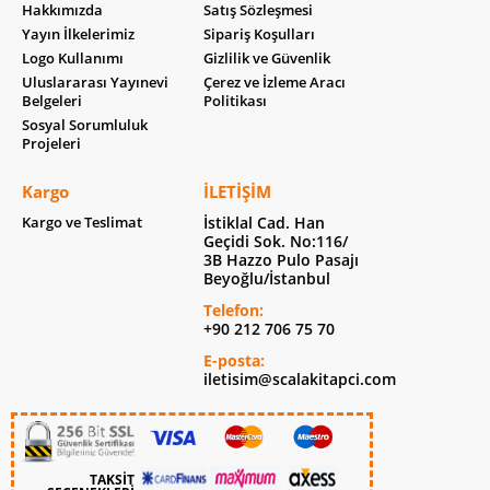
Hakkımızda
Satış Sözleşmesi
Yayın İlkelerimiz
Sipariş Koşulları
Logo Kullanımı
Gizlilik ve Güvenlik
Uluslararası Yayınevi
Çerez ve İzleme Aracı
Belgeleri
Politikası
Sosyal Sorumluluk
Projeleri
Kargo
İLETIŞIM
Kargo ve Teslimat
İstiklal Cad. Han
Geçidi Sok. No:116/
3B Hazzo Pulo Pasajı
Beyoğlu/İstanbul
Telefon:
+90 212 706 75 70
E-posta:
iletisim@scalakitapci.com
TAKSİT