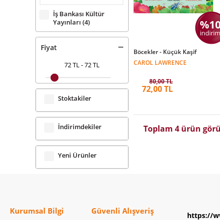
İş Bankası Kültür
%1
Yayınları
(4)
indirim
Fiyat
Böcekler - Küçük Kaşif
CAROL LAWRENCE
72 TL
-
72 TL
80,00 TL
72,00 TL
Stoktakiler
İndirimdekiler
Toplam 4 ürün görü
Yeni Ürünler
Kurumsal Bilgi
Güvenli Alışveriş
https://w