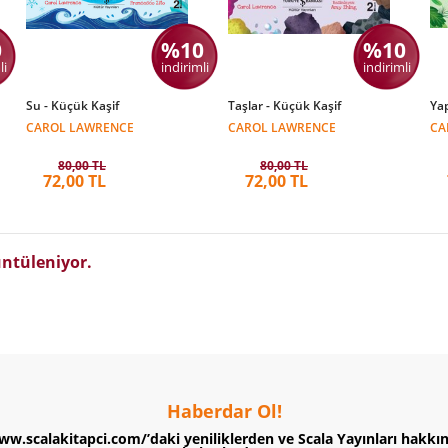
0
%10
%10
li
indirimli
indirimli
Su - Küçük Kaşif
Taşlar - Küçük Kaşif
Yap
CAROL LAWRENCE
CAROL LAWRENCE
CA
80,00 TL
80,00 TL
72,00 TL
72,00 TL
ntüleniyor.
Haberdar Ol!
ww.scalakitapci.com/’daki yeniliklerden ve Scala Yayınları hakkı