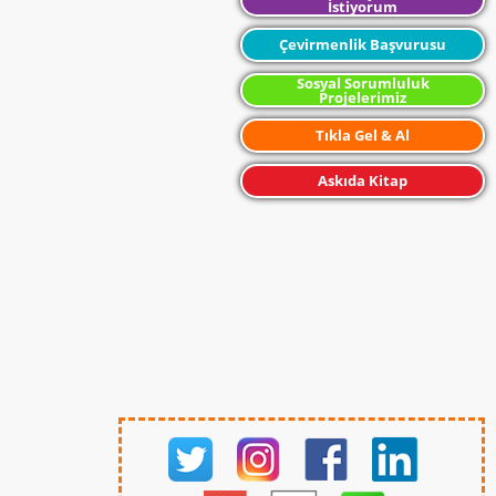
İstiyorum
Çevirmenlik Başvurusu
Sosyal Sorumluluk
Projelerimiz
Tıkla Gel & Al
Askıda Kitap