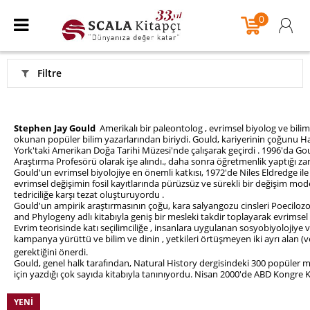
0
Filtre
Stephen Jay Gould
Amerikalı bir paleontolog , evrimsel biyolog ve bilim 
okunan popüler bilim yazarlarından biriydi. Gould, kariyerinin çoğunu 
York'taki Amerikan Doğa Tarihi Müzesi'nde çalışarak geçirdi . 1996'da Go
Araştırma Profesörü olarak işe alındı., daha sonra öğretmenlik yaptığı z
Gould'un evrimsel biyolojiye en önemli katkısı, 1972'de Niles Eldredge ile bir
evrimsel değişimin fosil kayıtlarında pürüzsüz ve sürekli bir değişim modeli
tedriciliğe karşı tezat oluşturuyordu .
Gould'un ampirik araştırmasının çoğu, kara salyangozu cinsleri Poeciloz
and Phylogeny adlı kitabıyla geniş bir mesleki takdir toplayarak evrimsel
Evrim teorisinde katı seçilimciliğe , insanlara uygulanan sosyobiyolojiye ve e
kampanya yürüttü ve bilim ve dinin , yetkileri örtüşmeyen iki ayrı alan 
gerektiğini önerdi.
Gould, genel halk tarafından, Natural History dergisindeki 300 popül
için yazdığı çok sayıda kitabıyla tanınıyordu. Nisan 2000'de ABD Kongre 
YENI