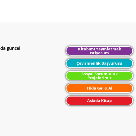
nda güncel
Kitabımı Yayınlatmak
İstiyorum
Çevirmenlik Başvurusu
Sosyal Sorumluluk
Projelerimiz
Tıkla Gel & Al
Askıda Kitap