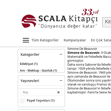
Tüm Kategoriler
Kampanyalar
En Çok Sata
Simone De Beauvoir
Simone de Beauvoir
, 9 Ocak
Kategoriler
Matematik ve Felsefede Baccal
görmüştür.
Edebiyat
(1)
Daha sonra Sabone'da felsefe 
tanışır. 1929 yılında felsefed
Anı - Mektup - Günlük
(1)
Simone de Beauvoir, 1943 yılı
aynı zamanda de Beauvoir ile S
Ölümünden sonra ünü yayılma
Yayınevleri
olarak ve varoluşçu Fransız dü
Simone de Beauvoir'ın felsefe 
kaybetmiştir. Paris'te Seine Ne
Payel Yayınları
(1)