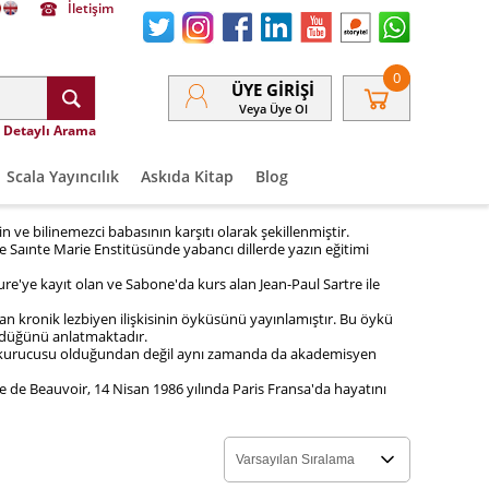
İletişim
0
ÜYE GIRIŞI
Veya Üye Ol
Detaylı Arama
Scala Yayıncılık
Askıda Kitap
Blog
in ve bilinemezci babasının karşıtı olarak şekillenmiştir.
 Saınte Marie Enstitüsünde yabancı dillerde yazın eğitimi
e'ye kayıt olan ve Sabone'da kurs alan Jean-Paul Sartre ile
n kronik lezbiyen ilişkisinin öyküsünü yayınlamıştır. Bu öykü
gördüğünü anlatmaktadır.
n kurucusu olduğundan değil aynı zamanda da akademisyen
e de Beauvoir, 14 Nisan 1986 yılında Paris Fransa'da hayatını