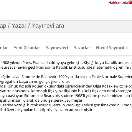
Hakkımızda
nlar
Yeni Çıkanlar
Yayınevleri
Yazarlar
Novel Yayıncılık
 1908 yılında Paris, Fransa'da dünyaya gelmiştir. Kişiliği koyu Katolik annesin
aureat sınavını geçtikten sonra Katolik Enstitüsünde matematik öğrenimi ve
eğitimi alan Simone de Beauvoir, 1929 yılında seçkin Ecole Normale Superieur
e Agregation başaran en genç öğrenci olur.
nda Konuk Kız adlı Rouen okulundaki öğrencilerinden Olga Kosakiewicz ile ola
antre arasındaki karmaşık ilişkiyi ve ilişkinin bu üçlü ilişkiden nasıl zarar 
ya başlayan Simone de Beauvoir, sadece 1968'li yılların post-feminizmini
şünür insanı olarak da ünü gelişerek yayılmıştır.
üzerine yazdığı birçok eserde Satre'ın varoluşçu etkisi görülmektedir. Simon
hri üzerine yapılan bir köprüye yazarın adı verilmiştir.