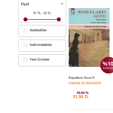
Fiyat
31 TL
-
32 TL
Stoktakiler
İndirimdekiler
Yeni Ürünler
%1
indirim
Koşulların Gücü II
SIMONE DE BEAUVOIR
35,00 TL
31,50 TL