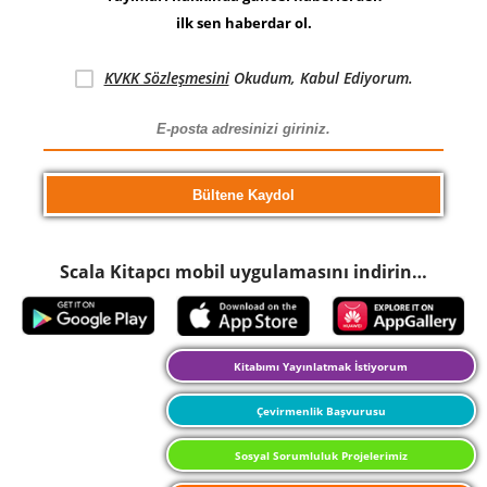
ilk sen haberdar ol.
KVKK Sözleşmesini
Okudum, Kabul Ediyorum.
Scala Kitapcı mobil uygulamasını indirin…
Kitabımı Yayınlatmak İstiyorum
Çevirmenlik Başvurusu
Sosyal Sorumluluk Projelerimiz