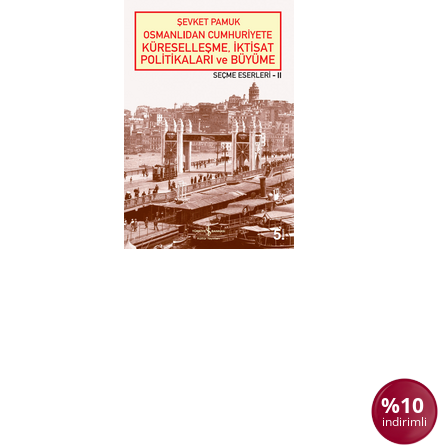
%10
indirimli