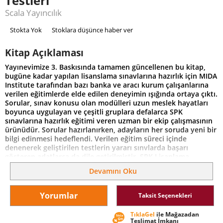
Testleri
Scala Yayıncılık
Stokta Yok
Stoklara düşünce haber ver
Kitap Açıklaması
Yayınevimize 3. Baskısında tamamen güncellenen bu kitap,
bugüne kadar yapılan lisanslama sınavlarına hazırlık için MIDA
Institute tarafından bazı banka ve aracı kurum çalışanlarına
verilen eğitimlerde elde edilen deneyimin ışığında ortaya çıktı.
Sorular, sınav konusu olan modülleri uzun meslek hayatları
boyunca uygulayan ve çeşitli gruplara defalarca SPK
sınavlarına hazırlık eğitimi veren uzman bir ekip çalışmasının
ürünüdür. Sorular hazırlanırken, adayların her soruda yeni bir
bilgi edinmesi hedeflendi. Verilen eğitim süreci içinde
denenerek geliştirilen testlerin yararı sınvlarda başarı
gösteren adatlarca da dile getirilmiştir. SPK Lisanlama
Sınavlarına katılacak adaylar için yeni bir kaynak olma
Devamını Oku
niteliğindeki SPK Lisanlama Sınavlarına Hazırlık Testleri 1448
orjinal sorudan oluşuyor. Temel Düzey bölümünde her bir
modül için birbirinden farklı sorulardan oluşan beş ayrı test
Yorumlar
Taksit Seçenekleri
ve ayrıca ileri düzey bölümünde 199 fark sorusu yer alıyor.
TıklaGel
ile Mağazadan
Teslimat İmkanı