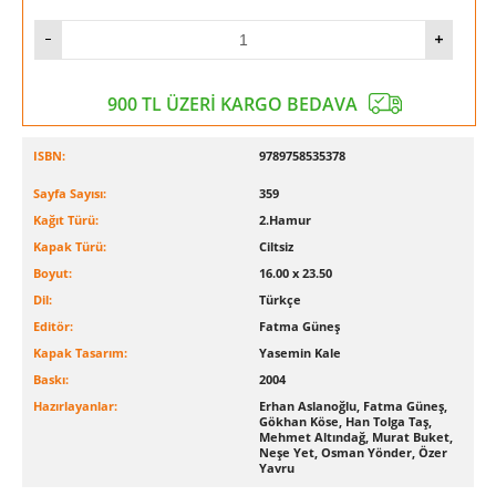
900 TL ÜZERİ KARGO BEDAVA
ISBN:
9789758535378
Sayfa Sayısı:
359
Kağıt Türü:
2.Hamur
Kapak Türü:
Ciltsiz
Boyut:
16.00 x 23.50
Dil:
Türkçe
Editör:
Fatma Güneş
Kapak Tasarım:
Yasemin Kale
Baskı:
2004
Hazırlayanlar:
Erhan Aslanoğlu, Fatma Güneş,
Gökhan Köse, Han Tolga Taş,
Mehmet Altındağ, Murat Buket,
Neşe Yet, Osman Yönder, Özer
Yavru