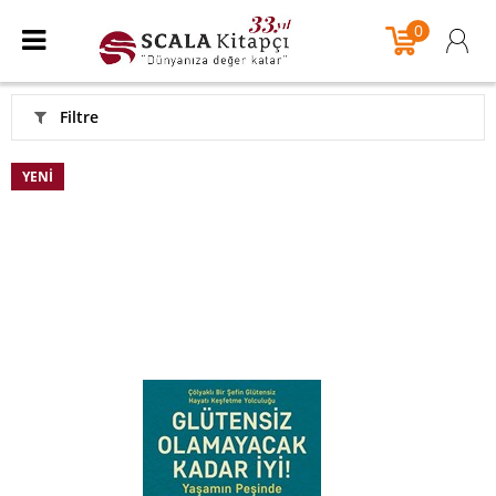
0
Filtre
YENI