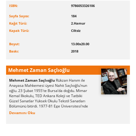
ISBN:
9786053326106
Sayfa Sayısı:
184
Kağıt Türü:
2.Hamur
Kapak Türü:
Ciltsiz
Boyut:
13.00x20.00
Baskı:
2018
Mehmet Zaman Saçlıoğlu
Mehmet Zaman Saçlıoğlu
Rükzan Hanım ile
Anayasa Mahkemesi üyesi Nahit Saçlıoğlu’nun
oğlu. 23 Şubat 1955′te Bursa’da doğdu. Mimar
Kemal İlkokulu, TED Ankara Koleji ve Tatbiki
Güzel Sanatlar Yüksek Okulu Tekstil Sanatları
Bölümünü bitirdi. 1977-81 Ege Üniversitesi’nde
asistanlık, 1981’den sonra TGSYO’da öğr. gör. ve
Devamını Oku
1984′ten sonra M.Ü. Güzel Sanatlar
Fakültesi’nde öğretim üyeliği yaptı. 1996’da
profesör oldu. Belçika’da (Royal Academy of
Gent) ve Avustralya’da (Wollongong University)