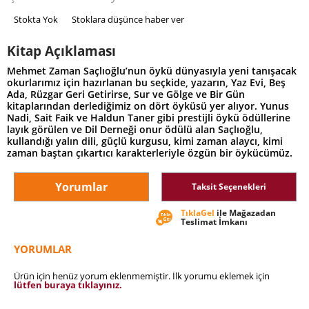
Stokta Yok
Stoklara düşünce haber ver
Kitap Açıklaması
Mehmet Zaman Saçlıoğlu’nun öykü dünyasıyla yeni tanışacak
okurlarımız için hazırlanan bu seçkide, yazarın, Yaz Evi, Beş
Ada, Rüzgar Geri Getirirse, Sur ve Gölge ve Bir Gün
kitaplarından derlediğimiz on dört öyküsü yer alıyor. Yunus
Nadi, Sait Faik ve Haldun Taner gibi prestijli öykü ödüllerine
layık görülen ve Dil Derneği onur ödülü alan Saçlıoğlu,
kullandığı yalın dili, güçlü kurgusu, kimi zaman alaycı, kimi
zaman baştan çıkartıcı karakterleriyle özgün bir öykücümüz.
Yorumlar
Taksit Seçenekleri
TıklaGel
ile Mağazadan
Teslimat İmkanı
YORUMLAR
Ürün için henüz yorum eklenmemiştir. İlk yorumu eklemek için
lütfen buraya tıklayınız.