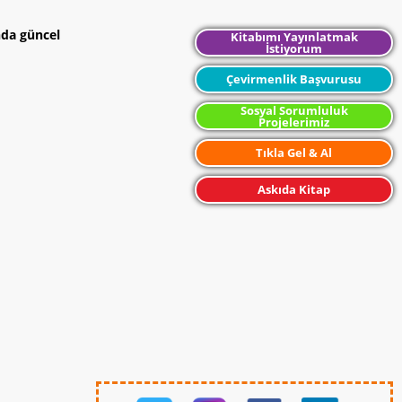
nda güncel
Kitabımı Yayınlatmak
İstiyorum
Çevirmenlik Başvurusu
Sosyal Sorumluluk
Projelerimiz
Tıkla Gel & Al
Askıda Kitap