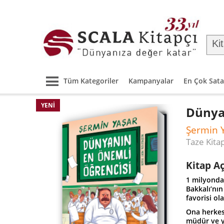
Tüm Kategoriler
Kampanyalar
En Çok Sata
YENI
Dünya
Şermin 
Taze Kita
Kitap A
1 milyonda
Bakkalı’nın
favorisi ol
Ona herkes 
müdür ve y