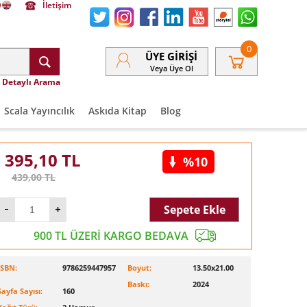
İletişim
0
ÜYE GIRIŞI
Veya Üye Ol
Detaylı Arama
Scala Yayıncılık
Askıda Kitap
Blog
395,10
TL
%10
439,00
TL
Sepete Ekle
900 TL ÜZERİ KARGO BEDAVA
ISBN:
9786259447957
Boyut:
13.50x21.00
Baskı:
2024
Sayfa Sayısı:
160