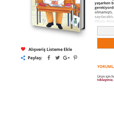
yaşarken bi
gerekiyord
olmamıştı.
sayılacaktı
Okula dönm
denedi ama 
kimse verm
durumu kab
de yaptı.
Bir ortaoku
sormak lazı
Alışveriş Listeme Ekle
Paylaş:
YORUML
Ürün için 
tıklayınız.