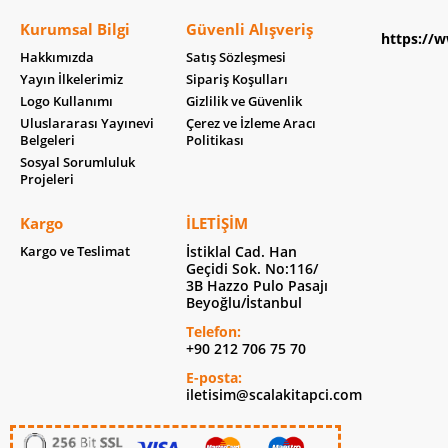
Kurumsal Bilgi
Güvenli Alışveriş
https://w
Hakkımızda
Satış Sözleşmesi
Yayın İlkelerimiz
Sipariş Koşulları
Logo Kullanımı
Gizlilik ve Güvenlik
Uluslararası Yayınevi
Çerez ve İzleme Aracı
Belgeleri
Politikası
Sosyal Sorumluluk
Projeleri
Kargo
İLETIŞIM
Kargo ve Teslimat
İstiklal Cad. Han
Geçidi Sok. No:116/
3B Hazzo Pulo Pasajı
Beyoğlu/İstanbul
Telefon:
+90 212 706 75 70
E-posta:
iletisim@scalakitapci.com