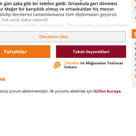
r gün şaka gibi bir telefon geldi. Ortaokula geri dönmesi
u! Meğer bir karışıklık olmuş ve ortaokuldan hiç mezun
 Gidip derslerini tamamlamazsa tüm diplomaları geçersiz
. Yok artık daha nelerdi!
emek için elinden geleni yaptı. Önce sorunu parayla çözmeyi
kabul edilmedi. Sonra karnı ağrıdığı için rapor almaya çalıştı,
edi. Okuldan kaçmaya kalkıştı ama başarısız oldu. Sonunda
Devamını Oku
ullendi. Bir an önce mezun olmalı ve işine dönmeliydi. Öyle
Yorumlar
Taksit Seçenekleri
l, insanın hayatını ne kadar değiştirebilir? Bunu Fikri Bey’e
m. Yani 119 Fikri’ye..
TıklaGel
ile Mağazadan Teslimat
İmkanı
AR
henüz yorum eklenmemiştir. İlk yorumu eklemek için
lütfen buraya