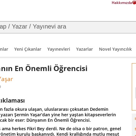
Hakkımızda
nlar
Yeni Çıkanlar
Yayınevleri
Yazarlar
Novel Yayıncılık
nın En Önemli Öğrencisi
Yaşar
p
çıklaması
n fazla okura ulaşan, uluslararası çoksatan Dedemin
 yazarı Şermin Yaşar’dan yine her yaştan kitapseverlerin
acak bir eser: Dünyanın En Önemli Öğrencisi.
ama herkes Fikri Bey derdi. Ne de olsa o bir patron, genel
önetim kurulu başkanıydı. Kendi krallığında mutlu mesut