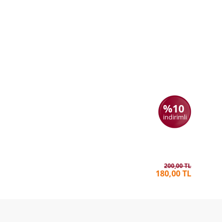
%10
indirimli
Fareler v
JOHN ST
200,00 TL
180,00 TL