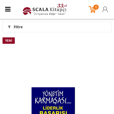
0
Filtre
YENI