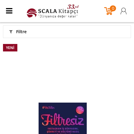
0
Filtre
YENI