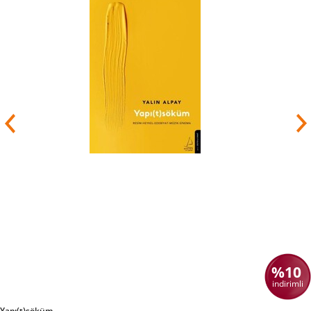
%10
indirimli
Yapı(t)söküm