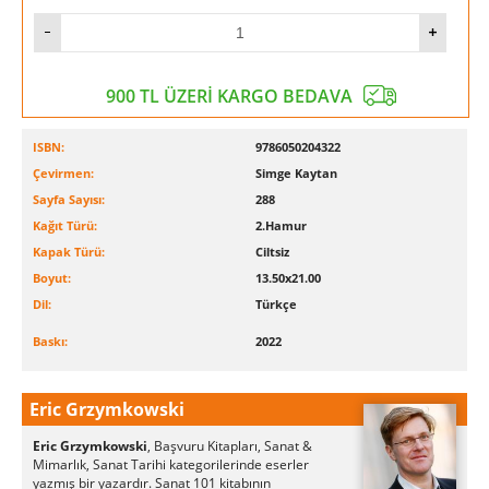
900 TL ÜZERİ KARGO BEDAVA
ISBN:
9786050204322
Çevirmen:
Simge Kaytan
Sayfa Sayısı:
288
Kağıt Türü:
2.Hamur
Kapak Türü:
Ciltsiz
Boyut:
13.50x21.00
Dil:
Türkçe
Baskı:
2022
Eric Grzymkowski
Eric Grzymkowski
, Başvuru Kitapları, Sanat &
Mimarlık, Sanat Tarihi kategorilerinde eserler
yazmış bir yazardır. Sanat 101 kitabının