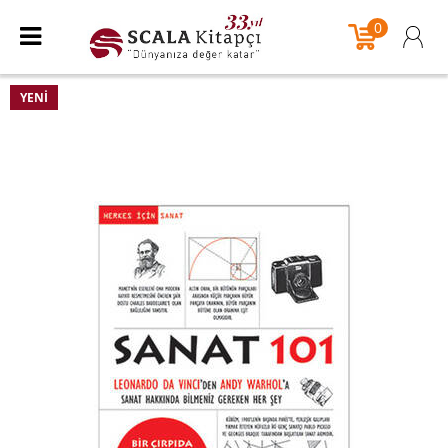
0
YENI