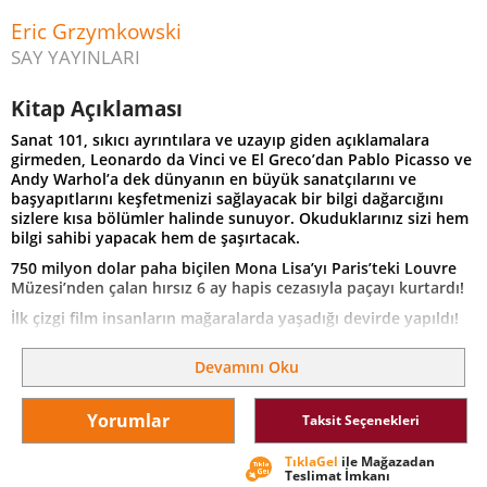
Eric Grzymkowski
SAY YAYINLARI
Kitap Açıklaması
Sanat 101, sıkıcı ayrıntılara ve uzayıp giden açıklamalara
girmeden, Leonardo da Vinci ve El Greco’dan Pablo Picasso ve
Andy Warhol’a dek dünyanın en büyük sanatçılarını ve
başyapıtlarını keşfetmenizi sağlayacak bir bilgi dağarcığını
sizlere kısa bölümler halinde sunuyor. Okuduklarınız sizi hem
bilgi sahibi yapacak hem de şaşırtacak.
750 milyon dolar paha biçilen Mona Lisa’yı Paris’teki Louvre
Müzesi’nden çalan hırsız 6 ay hapis cezasıyla paçayı kurtardı!
İlk çizgi film insanların mağaralarda yaşadığı devirde yapıldı!
Van Gogh’un bir yağlıboya tablosu 1990’da 80 milyon dolara
Devamını Oku
satıldı!
Sanat 101 sayesinde, popüler sanat akımlarından ünlü
eserlerin çarpıcı ayrıntılarına kadar bilgi sahibi olacak ve artık
Yorumlar
Taksit Seçenekleri
resim sergilerini ve müzeleri gezmekten daha çok
hoşlanacaksınız.
TıklaGel
ile Mağazadan
Teslimat İmkanı