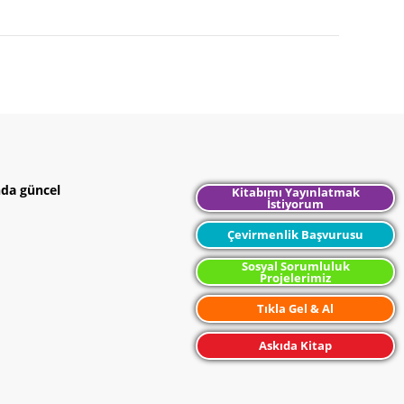
nda güncel
Kitabımı Yayınlatmak
İstiyorum
Çevirmenlik Başvurusu
Sosyal Sorumluluk
Projelerimiz
Tıkla Gel & Al
Askıda Kitap