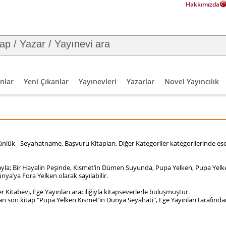
Hakkımızda
nlar
Yeni Çıkanlar
Yayınevleri
Yazarlar
Novel Yayıncılık
- Günlük - Seyahatname, Başvuru Kitapları, Diğer Kategoriler kategorilerinde e
sırayla; Bir Hayalin Peşinde, Kısmet’in Dümen Suyunda, Pupa Yelken, Pupa Yel
nya’ya Fora Yelken olarak sayılabilir.
r Kitabevi, Ege Yayınları aracılığıyla kitapseverlerle buluşmuştur.
n son kitap "Pupa Yelken Kısmet’in Dünya Seyahati", Ege Yayınları tarafında