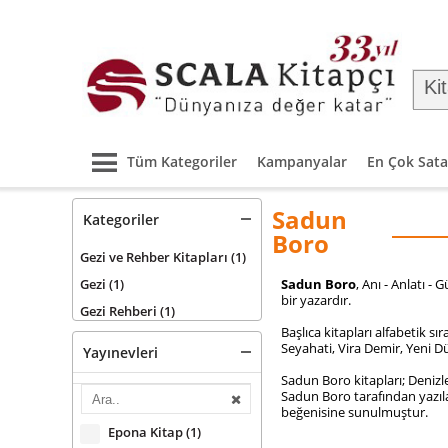
Tüm Kategoriler
Kampanyalar
En Çok Sata
Sadun
Kategoriler
Boro
Gezi ve Rehber Kitapları
(1)
Gezi
(1)
Sadun Boro
, Anı - Anlatı 
bir yazardır.
Gezi Rehberi
(1)
Başlıca kitapları alfabetik 
Seyahati, Vira Demir, Yeni Dü
Yayınevleri
Sadun Boro kitapları; Denizle
Sadun Boro tarafından yazıla
beğenisine sunulmuştur.
Epona Kitap
(1)