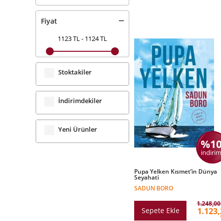
Fiyat
1123 TL
-
1124 TL
Stoktakiler
İndirimdekiler
Yeni Ürünler
%1
indirim
Pupa Yelken Kısmet’in Dünya
Seyahati
SADUN BORO
1.248,00
1.123,
Sepete Ekle