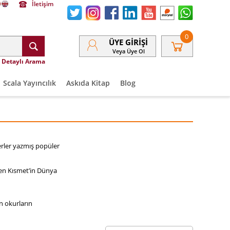
İletişim
0
ÜYE GIRIŞI
Veya Üye Ol
Detaylı Arama
Scala Yayıncılık
Askıda Kitap
Blog
serler yazmış popüler
ken Kısmet’in Dünya
n okurların