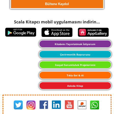
Scala Kitapcı mobil uygulamasını indirin…
Kitabımı Yayınlatmak İstiyorum
Çevirmenlik Başvurusu
Sosyal Sorumluluk Projelerimiz
Tıkla Gel & Al
Askıda Kitap