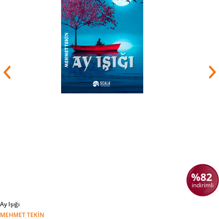
%82
indirimli
Ay Işığı
MEHMET TEKIN