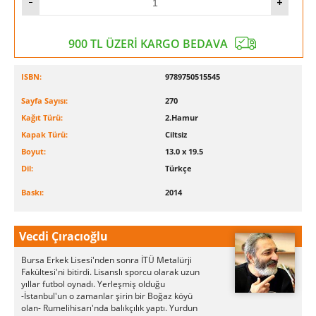
900 TL ÜZERİ KARGO BEDAVA
ISBN:
9789750515545
Sayfa Sayısı:
270
Kağıt Türü:
2.Hamur
Kapak Türü:
Ciltsiz
Boyut:
13.0 x 19.5
Dil:
Türkçe
Baskı:
2014
Vecdi Çıracıoğlu
Bursa Erkek Lisesi'nden sonra İTÜ Metalürji
Fakültesi'ni bitirdi. Lisanslı sporcu olarak uzun
yıllar futbol oynadı. Yerleşmiş olduğu
-İstanbul'un o zamanlar şirin bir Boğaz köyü
olan- Rumelihisarı'nda balıkçılık yaptı. Yurdun