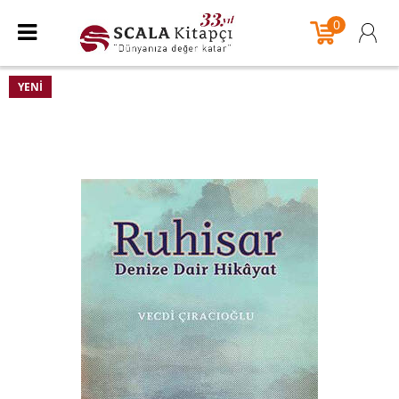
0
YENI