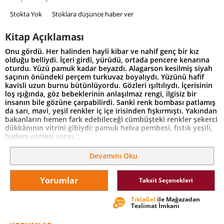
Stokta Yok
Stoklara düşünce haber ver
Kitap Açıklaması
Onu gördü. Her halinden hayli kibar ve nahif genç bir kız
olduğu belliydi. İçeri girdi, yürüdü, ortada pencere kenarına
oturdu. Yüzü pamuk kadar beyazdı. Alagarson kesilmiş siyah
saçının önündeki perçem turkuvaz boyalıydı. Yüzünü hafif
kavisli uzun burnu bütünlüyordu. Gözleri ışıltılıydı. İçerisinin
loş ışığında, göz bebeklerinin anlaşılmaz rengi, ilgisiz bir
insanın bile gözüne çarpabilirdi. Sanki renk bombası patlamış
da sarı, mavi, yeşil renkler iç içe irisinden fışkırmıştı. Yakından
bakanların hemen fark edebileceği cümbüşteki renkler şekerci
dükkânının vitrini gibiydi: pamuk helva pembesi, fıstık yeşili,
badem ezmesi sarısı...
Süt liman ve buhar tüten deniz, yosun kokan acılar,
Devamını Oku
koltuklanmış sandallar, huzursuz akçakuşlar... Balıklar
Mezarlığı, gasilhane, cami altı kahvesi... Paşa ruhunu arıyor,
neredesin Pelagia?... Vecdi Çıracıoğlu, "Denize Dair Hikâyat"
Yorumlar
Taksit Seçenekleri
üçlemesinin ikinci kitabında Ruhisar'ı anlatıyor. Ateşböcekleri
par par uçuşuyorlar. Küpeşte, borda, karina... Ruhisar, kıyıda
TıklaGel
ile Mağazadan
denizcisini bekliyor. Alesta! Ruhisar, deniz kokuyor...
Teslimat İmkanı
(Tanıtım Bülteninden)