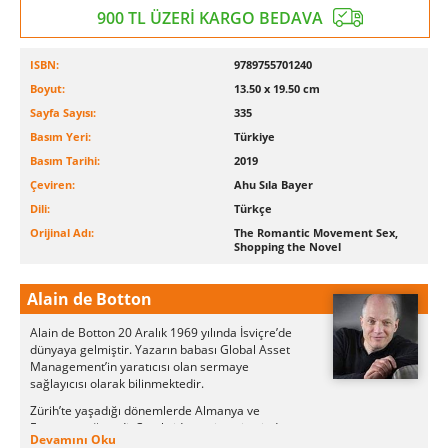
900 TL ÜZERİ KARGO BEDAVA
ISBN:
9789755701240
Boyut:
13.50 x 19.50 cm
Sayfa Sayısı:
335
Basım Yeri:
Türkiye
Basım Tarihi:
2019
Çeviren:
Ahu Sıla Bayer
Dili:
Türkçe
Orijinal Adı:
The Romantic Movement Sex,
Shopping the Novel
Alain de Botton
Alain de Botton 20 Aralık 1969 yılında İsviçre’de
dünyaya gelmiştir. Yazarın babası Global Asset
Management’in yaratıcısı olan sermaye
sağlayıcısı olarak bilinmektedir.
Zürih’te yaşadığı dönemlerde Almanya ve
Fransızca öğrendi. Cambridge üniversitesinde
Devamını Oku
Tarih okumuştur.