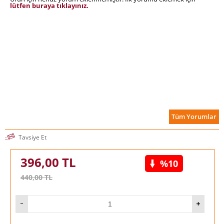
lütfen buraya tıklayınız.
Tüm Yorumlar
Tavsiye Et
396,00
TL
%10
440,00
TL