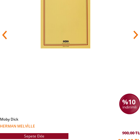
olan Felsefenin Tesellisi kitabında tüm
zamanların en büyük düşünürlerinin bilgelik dolu
düşüncelerini konu almıştır.
Bu kitaba seri devam niteliğinde Seyahat Sanatı
ve Statü Endişesi isimli kitaplarını da yayınladı.
Alain De Botton yazarına ait 2 tane Türkçeye
çevrilmemiş eseri bulunmaktadır.
%10
indirimli
Moby Dick
HERMAN MELVILLE
900,00 TL
Sepete Ekle