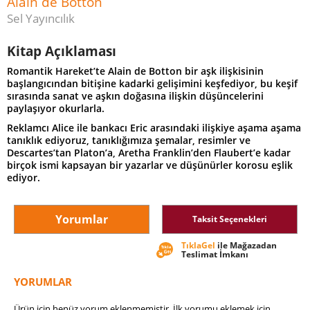
Alain de Botton
Sel Yayıncılık
Kitap Açıklaması
Romantik Hareket’te Alain de Botton bir aşk ilişkisinin
başlangıcından bitişine kadarki gelişimini keşfediyor, bu keşif
sırasında sanat ve aşkın doğasına ilişkin düşüncelerini
paylaşıyor okurlarla.
Reklamcı Alice ile bankacı Eric arasındaki ilişkiye aşama aşama
tanıklık ediyoruz, tanıklığımıza şemalar, resimler ve
Descartes’tan Platon’a, Aretha Franklin’den Flaubert’e kadar
birçok ismi kapsayan bir yazarlar ve düşünürler korosu eşlik
ediyor.
Yorumlar
Taksit Seçenekleri
TıklaGel
ile Mağazadan
Teslimat İmkanı
YORUMLAR
Ürün için henüz yorum eklenmemiştir. İlk yorumu eklemek için