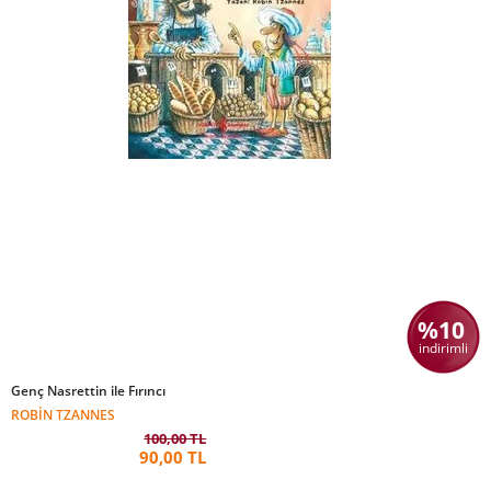
%10
indirimli
Genç Nasrettin ile Fırıncı
ROBIN TZANNES
100,00 TL
90,00 TL