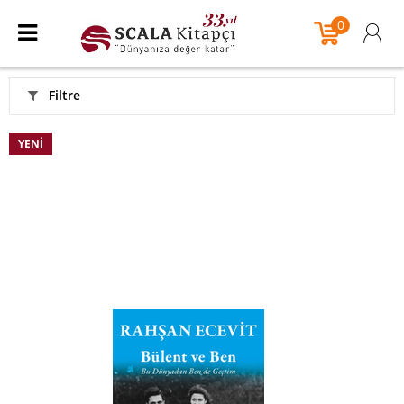
0
Filtre
YENI