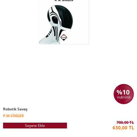
%10
indirimli
Robotik Savaş
P.W.SINGER
700,00 TL
Sepete Ekle
630,00 TL