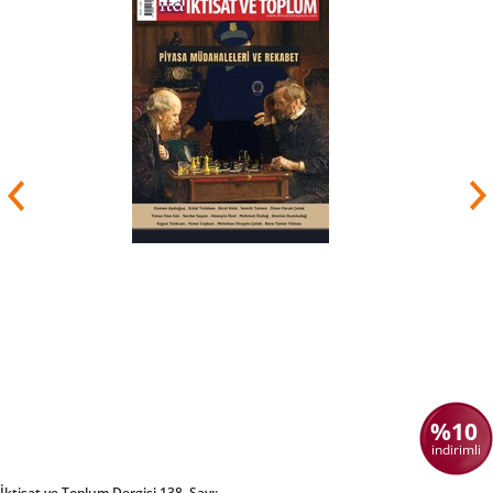
%10
indirimli
İktisat ve Toplum Dergisi 138. Sayı: