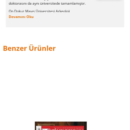
doktorasını da aynı üniversitede tamamlamıştır.
On Dokuz Mayıs Üniversitesi Arkeoloji
Bölümü'nde Profesör olarak çalışmaktadır.
Devamını Oku
Benzer Ürünler