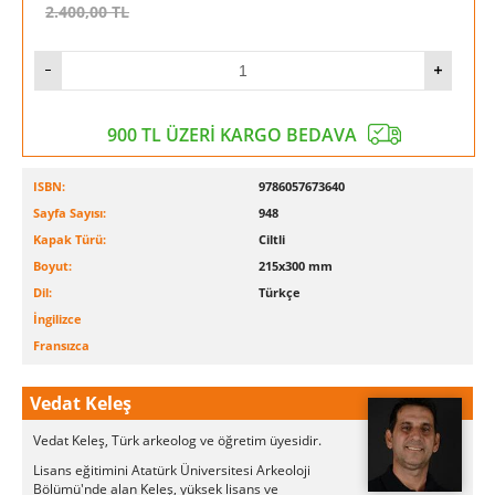
2.400,00
TL
900 TL ÜZERİ KARGO BEDAVA
ISBN:
9786057673640
Sayfa Sayısı:
948
Kapak Türü:
Ciltli
Boyut:
215x300 mm
Dil:
Türkçe
İngilizce
Fransızca
Vedat Keleş
Vedat Keleş, Türk arkeolog ve öğretim üyesidir.
Lisans eğitimini Atatürk Üniversitesi Arkeoloji
Bölümü'nde alan Keleş, yüksek lisans ve