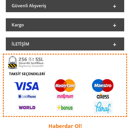
Güvenli Alışveriş
Kargo
İLETIŞIM
TAKSİT SEÇENEKLERİ
Haberdar Ol!