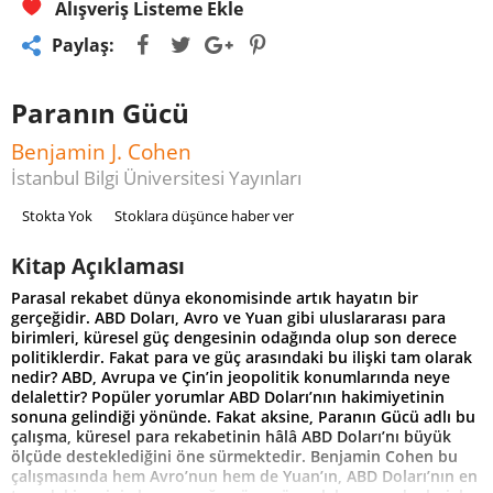
Alışveriş Listeme Ekle
Paylaş:
Paranın Gücü
Benjamin J. Cohen
İstanbul Bilgi Üniversitesi Yayınları
Stokta Yok
Stoklara düşünce haber ver
Kitap Açıklaması
Parasal rekabet dünya ekonomisinde artık hayatın bir
gerçeğidir. ABD Doları, Avro ve Yuan gibi uluslararası para
birimleri, küresel güç dengesinin odağında olup son derece
politiklerdir. Fakat para ve güç arasındaki bu ilişki tam olarak
nedir? ABD, Avrupa ve Çin’in jeopolitik konumlarında neye
delalettir? Popüler yorumlar ABD Doları’nın hakimiyetinin
sonuna gelindiği yönünde. Fakat aksine, Paranın Gücü adlı bu
çalışma, küresel para rekabetinin hâlâ ABD Doları’nı büyük
ölçüde desteklediğini öne sürmektedir. Benjamin Cohen bu
çalışmasında hem Avro’nun hem de Yuan’ın, ABD Doları’nın en