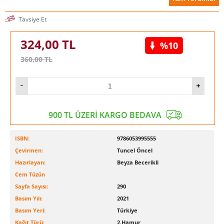
Tavsiye Et
324,00
TL
%10
360,00
TL
900 TL ÜZERİ KARGO BEDAVA
ISBN:
9786053995555
Çevirmen:
Tuncel Öncel
Hazırlayan:
Beyza Becerikli
Cem Tüzün
Sayfa Sayısı:
290
Basım Yılı:
2021
Basım Yeri:
Türkiye
Kağıt Türü:
2.Hamur