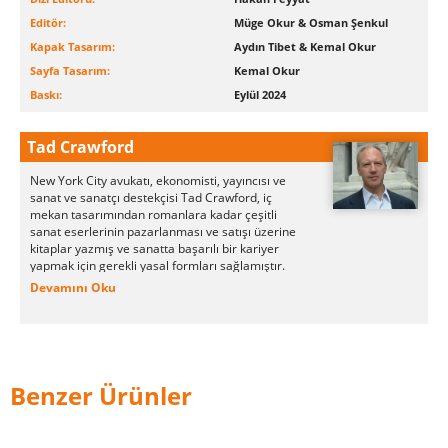
Editör:
Müge Okur & Osman Şenkul
Kapak Tasarım:
Aydın Tibet & Kemal Okur
Sayfa Tasarım:
Kemal Okur
Baskı:
Eylül 2024
Tad Crawford
New York City avukatı, ekonomisti, yayıncısı ve
sanat ve sanatçı destekçisi Tad Crawford, iç
mekan tasarımından romanlara kadar çeşitli
sanat eserlerinin pazarlanması ve satışı üzerine
kitaplar yazmış ve sanatta başarılı bir kariyer
yapmak için gerekli yasal formları sağlamıştır.
1989'da Allworth Press'i kurmuştur. Bu şirket,
Devamını Oku
sanat işletmeciliği üzerine yeni kitaplar ve
Crawford'un standart eserlerinin yeni
baskılarının yanı sıra genel ilgi alanına yönelik
kurgusal olmayan eserler ve güzel sanatlar ve
tasarım üzerine bir dizi eleştirel deneme
yayınlamaya devam etmektedir. Aynı zamanda
Benzer Ürünler
bir ekonomist olan Crawford, kişisel finans
üzerine
The Secret Life of Money
ve
The Money
Mentor adlı
iki kitap yayınlamıştır.