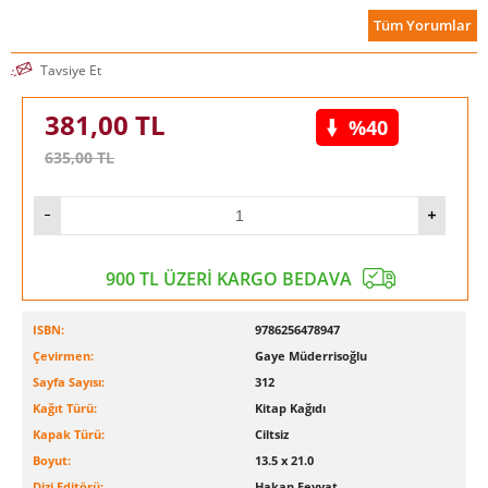
etkilenir: Buna pazar araştırması, ürün tasarımı, paketleme,
Tüm Yorumlar
reklam kampanyası, ve ürün ücreti de dahil. Tanrıları
çalışarak, kendi içimizdeki daha büyük kalıpları daha iyi
görebiliriz. İnsanlığın kaderini şekillendiren güçler hakkında
Tavsiye Et
bilgi ediniriz ve bazen bunlar kişileri bunaltabilir ya da kendi
deneyimlerini anlamakta zorlanmalarına neden olur.
381,00
TL
%40
635,00
TL
900 TL ÜZERİ KARGO BEDAVA
ISBN:
9786256478947
Çevirmen:
Gaye Müderrisoğlu
Sayfa Sayısı:
312
Kağıt Türü:
Kitap Kağıdı
Kapak Türü:
Ciltsiz
Boyut:
13.5 x 21.0
Dizi Editörü:
Hakan Feyyat