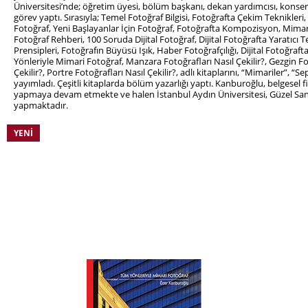
Üniversitesi’nde; öğretim üyesi, bölüm başkanı, dekan yardımcısı, kon
görev yaptı. Sırasıyla; Temel Fotoğraf Bilgisi, Fotoğrafta Çekim Teknikleri
Fotoğraf, Yeni Başlayanlar İçin Fotoğraf, Fotoğrafta Kompozisyon, Mimari F
Fotoğraf Rehberi, 100 Soruda Dijital Fotoğraf, Dijital Fotoğrafta Yaratıcı T
Prensipleri, Fotoğrafın Büyüsü Işık, Haber Fotoğrafçılığı, Dijital Fotoğraf
Yönleriyle Mimari Fotoğraf, Manzara Fotoğrafları Nasıl Çekilir?, Gezgin Fot
Çekilir?, Portre Fotoğrafları Nasıl Çekilir?, adlı kitaplarını, “Mimariler”, “S
yayımladı. Çeşitli kitaplarda bölüm yazarlığı yaptı. Kanburoğlu, belgese
yapmaya devam etmekte ve halen İstanbul Aydın Üniversitesi, Güzel Sana
yapmaktadır.
YENI