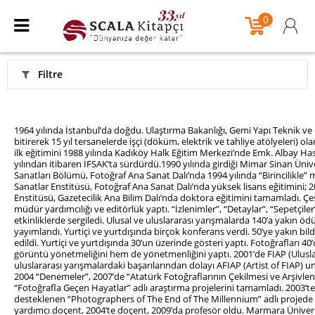
0
Filtre
1964 yılında İstanbul’da doğdu. Ulaştırma Bakanlığı, Gemi Yapı Teknik v
bitirerek 15 yıl tersanelerde işçi (döküm, elektrik ve tahliye atölyeleri) 
ilk eğitimini 1988 yılında Kadıköy Halk Eğitim Merkezi’nde Emk. Albay Has
yılından itibaren İFSAK’ta sürdürdü.1990 yılında girdiği Mimar Sinan Üniv
Sanatları Bölümü, Fotoğraf Ana Sanat Dalı’nda 1994 yılında “Birincilikle
Sanatlar Enstitüsü, Fotoğraf Ana Sanat Dalı’nda yüksek lisans eğitimini; 20
Enstitüsü, Gazetecilik Ana Bilim Dalı’nda doktora eğitimini tamamladı. Çeşit
müdür yardımcılığı ve editörlük yaptı. “İzlenimler”, “Detaylar”, “Sepetçiler”,
etkinliklerde sergiledi. Ulusal ve uluslararası yarışmalarda 140’a yakın ödü
yayımlandı. Yurtiçi ve yurtdışında birçok konferans verdi. 50’ye yakın bil
edildi. Yurtiçi ve yurtdışında 30’un üzerinde gösteri yaptı. Fotoğrafları 40
görüntü yönetmeliğini hem de yönetmenliğini yaptı. 2001’de FIAP (Ulusla
uluslararası yarışmalardaki başarılarından dolayı AFIAP (Artist of FIAP) un
2004 “Denemeler”, 2007’de “Atatürk Fotoğraflarının Çekilmesi ve Arşivlen
“Fotoğrafla Geçen Hayatlar” adlı araştırma projelerini tamamladı. 2003’
desteklenen “Photographers of The End of The Millennium” adlı projede y
yardımcı doçent, 2004’te doçent, 2009’da profesör oldu. Marmara Üniversi