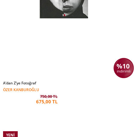
%10
indirimli
A’dan Z’ye Fotoğraf
ÖZER KANBUROĞLU
750,00 TL
675,00 TL
YENI