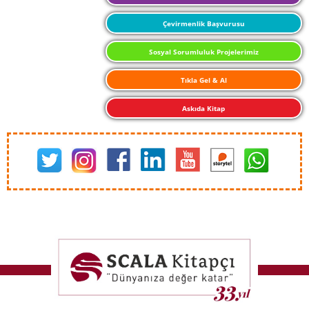
Çevirmenlik Başvurusu
Sosyal Sorumluluk Projelerimiz
Tıkla Gel & Al
Askıda Kitap