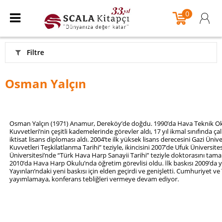
0
Filtre
Osman Yalçın
Osman Yalçın (1971) Anamur, Dereköy’de doğdu. 1990’da Hava Teknik O
Kuvvetleri’nin çeşitli kademelerinde görevler aldı, 17 yıl ikmal sınıfında ç
iktisat lisans diploması aldı. 2004’te ilk yüksek lisans derecesini Gazi Ün
Kuvvetleri Teşkilatlanma Tarihi” teziyle, ikincisini 2007’de Ufuk Üniversitesi
Üniversitesi’nde “Türk Hava Harp Sanayii Tarihi” teziyle doktorasını tama
2010’da Hava Harp Okulu’nda öğretim görevlisi oldu. İlk baskısı 2009’da y
Yayınları’ndaki yeni baskısı için elden geçirdi ve genişletti. Cumhuriyet 
yayımlamaya, konferans tebliğleri vermeye devam ediyor.