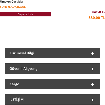
Umay’ın Çocukları
SÜHEYLA AÇIKGÜL
550,00 TL
Sepete Ekle
330,00 TL
Kurumsal Bilgi
Güvenli Alışveriş
Kargo
İLETIŞIM