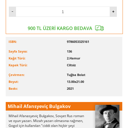
900 TL ÜZERİ KARGO BEDAVA
ISBN:
9786053325161
Sayfa Sayısı:
136
Kağıt Türü:
2.Hamur
Kapak Türü:
Ciltsiz
Çevirmen:
Tuğba Bolat
Boyut:
13.00x21.00
Baskı:
2021
Mihail Afansyeviç Bulgakov
Mihail Afanasyeviç Bulgakov, Sovyet Rus roman
ve oyun yazarı. Mizah yazarı olmasına rağmen,
Gogol için kullanılan "ciddi olan hiçbir şeyi