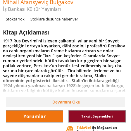
Mihail Afansyeviç Bulgakov
İş Bankası Kültür Yayınları
Stokta Yok
Stoklara düşünce haber ver
Kitap Açıklaması
1917 Rus Devrimi’ni izleyen çalkantılı yıllar yeni bir Sovyet
gerçekliğini ortaya koyarken, dâhi zooloji profesörü Persikov
da canlı organizmaların üreme hızlarını artıran ve onları
devleştiren yeni bir “kızıl” ışın keşfeder. O sıralarda Sovyet
cumhuriyetlerindeki bütün tavukları kırıp geçiren bir salgın
patlak verince, Persikov’un henüz test edilmemiş buluşu bu
soruna bir çare olarak görülür… Zira bilimde ilerleme ve bu
sayede düşmanlarla rakipleri geride bırakma, Stalin
döneminin yol gösterici ilkesidir… Stalin’in iktidara geldiği
1924 yılında yazılmasına karşın 1928’de geçen bu bilimkurgu,
iktidarın ve bilginin kötüye kullanılmasının sonuçlarına işaret
eden parlak bir sistem eleştirisidir.
Devamını Oku
Yorumlar
Taksit Seçenekleri
TıklaGel
ile Mağazadan