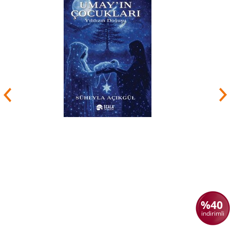
%40
indirimli