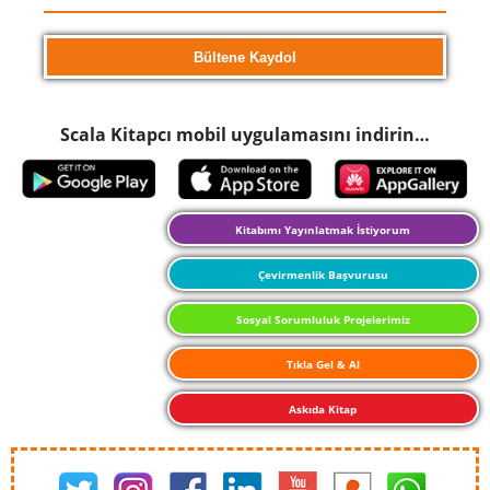
Scala Kitapcı mobil uygulamasını indirin…
Kitabımı Yayınlatmak İstiyorum
Çevirmenlik Başvurusu
Sosyal Sorumluluk Projelerimiz
Tıkla Gel & Al
Askıda Kitap