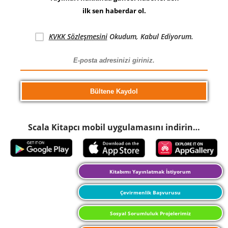
ilk sen haberdar ol.
KVKK Sözleşmesini
Okudum, Kabul Ediyorum.
Scala Kitapcı mobil uygulamasını indirin…
Kitabımı Yayınlatmak İstiyorum
Çevirmenlik Başvurusu
Sosyal Sorumluluk Projelerimiz