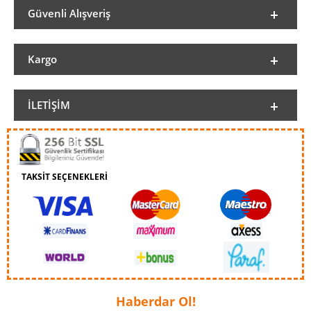
Güvenli Alışveriş
Kargo
İLETIŞIM
TAKSİT SEÇENEKLERİ
Haberdar Ol!