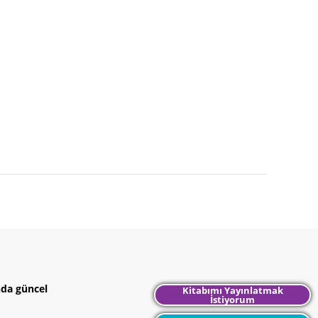
nda güncel
Kitabımı Yayınlatmak
İstiyorum