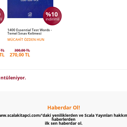
0
%10
li
indirimli
1400 Essential Test Words -
Temel Sınav Kelimesi
MÜCAHIT ÖZDEN HUN
 TL
300,00 TL
TL
270,00 TL
ntüleniyor.
Haberdar Ol!
ww.scalakitapci.com/’daki yeniliklerden ve Scala Yayınları hakkı
haberlerden
ilk sen haberdar ol.