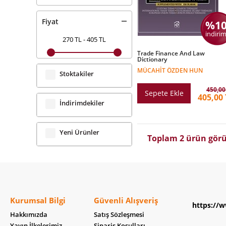
Fiyat
%1
indirim
270 TL
-
405 TL
Trade Finance And Law
Dictionary
MÜCAHIT ÖZDEN HUN
Stoktakiler
450,00
Sepete Ekle
405,00 
İndirimdekiler
Yeni Ürünler
Toplam 2 ürün görü
Kurumsal Bilgi
Güvenli Alışveriş
https://w
Hakkımızda
Satış Sözleşmesi
Yayın İlkelerimiz
Sipariş Koşulları