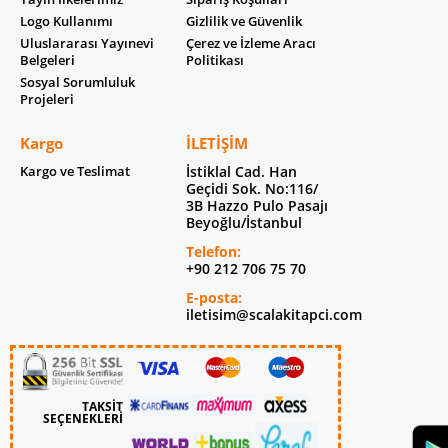
Logo Kullanımı
Gizlilik ve Güvenlik
Uluslararası Yayınevi
Çerez ve İzleme Aracı
Belgeleri
Politikası
Sosyal Sorumluluk
Projeleri
Kargo
İLETIŞIM
Kargo ve Teslimat
İstiklal Cad. Han
Geçidi Sok. No:116/
3B Hazzo Pulo Pasajı
Beyoğlu/İstanbul
Telefon:
+90 212 706 75 70
E-posta:
iletisim@scalakitapci.com
TAKSİT
SEÇENEKLERİ