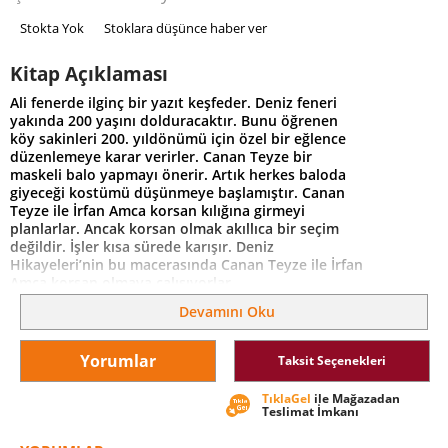
Stokta Yok
Stoklara düşünce haber ver
Kitap Açıklaması
Ali fenerde ilginç bir yazıt keşfeder. Deniz feneri
yakında 200 yaşını dolduracaktır. Bunu öğrenen
köy sakinleri 200. yıldönümü için özel bir eğlence
düzenlemeye karar verirler. Canan Teyze bir
maskeli balo yapmayı önerir. Artık herkes baloda
giyeceği kostümü düşünmeye başlamıştır. Canan
Teyze ile İrfan Amca korsan kılığına girmeyi
planlarlar. Ancak korsan olmak akıllıca bir seçim
değildir. İşler kısa sürede karışır. Deniz
Hikayeleri’nin bu macerasında Canan Teyze ile İrfan
Amca korsan olmaya çalışıyorlar.
Devamını Oku
Yorumlar
Taksit Seçenekleri
TıklaGel
ile Mağazadan
Teslimat İmkanı