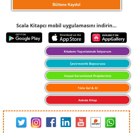
Scala Kitapcı mobil uygulamasını indirin…
Kitabımı Yayınlatmak İstiyorum
Çevirmenlik Başvurusu
Sosyal Sorumluluk Projelerimiz
Tıkla Gel & Al
Askıda Kitap