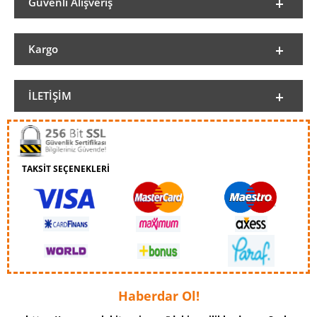
Güvenli Alışveriş
Kargo
İLETIŞIM
TAKSİT SEÇENEKLERİ
Haberdar Ol!