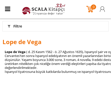
0
Filtre
Lope de Vega
Lope de Vega
( d. 25 Kasım 1562 - ö. 27 Ağustos 1635),
İspanyol
şair
ve
oy
Cervantes'ten sonra
İspanyol
edebiyatının en önemli yazarlarından birisi
düşünülür. Yaşamı boyunca 3.000
sone, 3
roman, 4
novella, 9
edebi dest
üretirken nitelikten çok niceliğe önem verdiği eleştirileri yapılsa da tiya
değerlendirilmektedir.
İspanyol
tiyatrosuna
büyük katkılarda bulunmuş ve ispanyol tiyatrosun