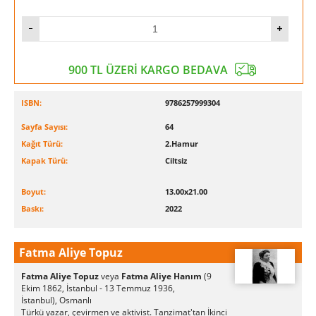
900 TL ÜZERİ KARGO BEDAVA
ISBN:
9786257999304
Sayfa Sayısı:
64
Kağıt Türü:
2.Hamur
Kapak Türü:
Ciltsiz
Boyut:
13.00x21.00
Baskı:
2022
Fatma Aliye Topuz
Fatma Aliye Topuz
veya
Fatma Aliye Hanım
(
9
Ekim 1862,
İstanbul
- 13 Temmuz 1936,
İstanbul),
Osmanlı
Türkü
yazar,
çevirmen
ve
aktivist
.
Tanzimat
'tan
İkinci