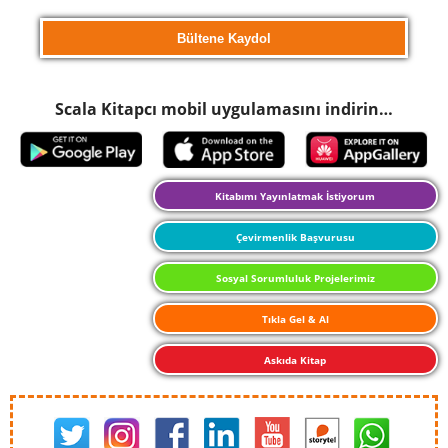
Scala Kitapcı mobil uygulamasını indirin…
Kitabımı Yayınlatmak İstiyorum
Çevirmenlik Başvurusu
Sosyal Sorumluluk Projelerimiz
Tıkla Gel & Al
Askıda Kitap