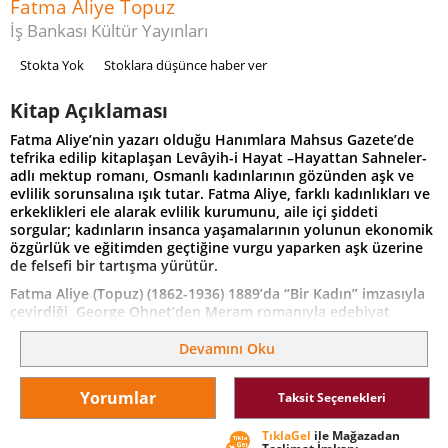
Fatma Aliye Topuz
İş Bankası Kültür Yayınları
Stokta Yok
Stoklara düşünce haber ver
Kitap Açıklaması
Fatma Aliye’nin yazarı olduğu Hanımlara Mahsus Gazete’de
tefrika edilip kitaplaşan Levâyih-i Hayat –Hayattan Sahneler-
adlı mektup romanı, Osmanlı kadınlarının gözünden aşk ve
evlilik sorunsalına ışık tutar. Fatma Aliye, farklı kadınlıkları ve
erkeklikleri ele alarak evlilik kurumunu, aile içi şiddeti
sorgular; kadınların insanca yaşamalarının yolunun ekonomik
özgürlük ve eğitimden geçtiğine vurgu yaparken aşk üzerine
de felsefi bir tartışma yürütür.
Fatma Aliye (Topuz) (1862-1936) 1889’da “Bir Kadın” imzasıyla
çevirdiği, George Ohnet’den Meram romanıyla edebiyat
dünyasına ilk adımını atar. 1891’de yayımlanan ikinci yapıtı
Hayal ve Hakikat’i Ahmet Mithat’la yazar. Çok geçmeden
Devamını Oku
sırasıyla Muhadarat, Refet, Levayih-i Hayat, Udi ve Enin
romanları kendi adıyla yayımlanır. Refet ve Udi Türk
Yorumlar
Taksit Seçenekleri
edebiyatının çalışıp ayakları üzerinde duran ilk kadın
karakterlerini anlatır. Romanlarındaki başkarakterlerin hepsi
TıklaGel
ile Mağazadan
mücadeleci ve güçlü kadınlardır. Yapıtları yurtdışında ilgi