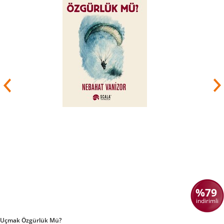
konudaki tutumunun değişmesinden sonra onun
izni ile tercümeler yapmaya başladı. Edebî
yaşantısı 1889 yılında Georges
Ohnet'in Volonté adlı romanını Meram adıyla
çevirmesi ile başladı. Bu romanı "Bir Hanım"
imzasıyla yayımlamıştır. Bu başarısıyla babasının
dikkatini çeken Fatma Aliye Hanım, kendisinden
ders almaya, fikir tartışmaları yapma olanağına
kavuşmuştu. "Bir Hanım"ın gösterdiği çabalar,
ünlü yazar Ahmed Midhat
Efendi tarafından Tercüman-ı
Hakikat gazetesinde övüldü ve yazar kendisini
manevi kızı kabul etti. Fatma Aliye Hanım, bu ilk
çevirisinden sonraki çevirilerinde "Mütercime-i
Meram" takma adını kullandı.
%79
indirimli
Uçmak Özgürlük Mü?